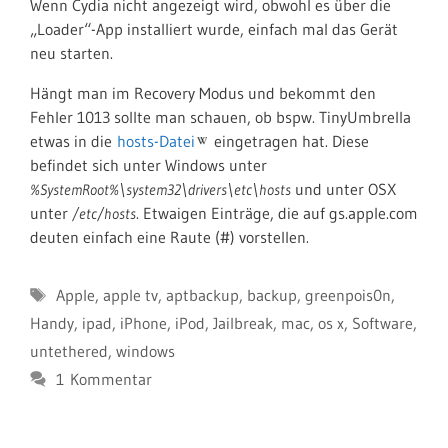
Wenn Cydia nicht angezeigt wird, obwohl es über die
„Loader“-App installiert wurde, einfach mal das Gerät
neu starten.
Hängt man im Recovery Modus und bekommt den
Fehler 1013 sollte man schauen, ob bspw. TinyUmbrella
etwas in die
hosts-Datei
eingetragen hat. Diese
befindet sich unter Windows unter
und unter OSX
%SystemRoot%\system32\drivers\etc\hosts
unter
. Etwaigen Einträge, die auf gs.apple.com
/etc/hosts
deuten einfach eine Raute (#) vorstellen.
Schlagwörter
Apple
,
apple tv
,
aptbackup
,
backup
,
greenpois0n
,
Handy
,
ipad
,
iPhone
,
iPod
,
Jailbreak
,
mac
,
os x
,
Software
,
untethered
,
windows
1 Kommentar