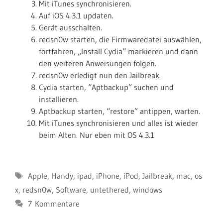
Mit iTunes synchronisieren.
Auf iOS 4.3.1 updaten.
Gerät ausschalten.
redsn0w starten, die Firmwaredatei auswählen,
fortfahren, „Install Cydia“ markieren und dann
den weiteren Anweisungen folgen.
redsn0w erledigt nun den Jailbreak.
Cydia starten, “Aptbackup” suchen und
installieren.
Aptbackup starten, “restore” antippen, warten.
Mit iTunes synchronisieren und alles ist wieder
beim Alten. Nur eben mit OS 4.3.1
Schlagwörter
Apple
,
Handy
,
ipad
,
iPhone
,
iPod
,
Jailbreak
,
mac
,
os
x
,
redsn0w
,
Software
,
untethered
,
windows
7 Kommentare