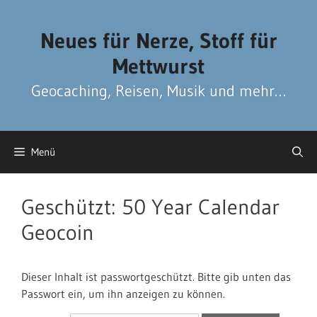
Zum
Zum
Inhalt
Inhalt
Neues für Nerze, Stoff für
springen
springen
Mettwurst
Geocaching, Reisen, Musik und mehr…
Menü
Geschützt: 50 Year Calendar
Geocoin
Dieser Inhalt ist passwortgeschützt. Bitte gib unten das
Passwort ein, um ihn anzeigen zu können.