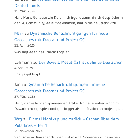
Deutschlands
19. März 2026
Hallo Mark, Genauso wie Du bin ich irgendwann, durch Gespräche in
der GC-Community, darauf gekommen, mal in meine Statistik zu…
Mark
zu
Dynamische Benachrichtigungen für neue
Geocaches mit Traccar und Project-GC
11. April 2025
Was sagt denn das Traccar-Logfile?
Lehmann
zu
Der Beweis: Mesut Özil ist definitiv Deutscher
4. April 2025
...hat ja geklappt...
Jan
zu
Dynamische Benachrichtigungen für neue
Geocaches mit Traccar und Project-GC
27. März 2025
Hallo, danke für den spannenden Artikel. Ich habe vorher schon mit
Dawarich rumgespielt und gps logger als notification an project-gc.…
Jörg
zu
Einmal Nordkap und zurück – Cachen über dem
Polarkreis – Teil 1
29. November 2024
Sehr schöner Reisebericht, der Lust macht, Norwegen zu besuchen.