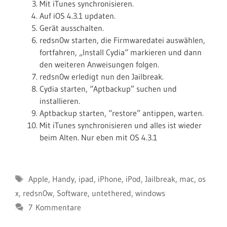
Mit iTunes synchronisieren.
Auf iOS 4.3.1 updaten.
Gerät ausschalten.
redsn0w starten, die Firmwaredatei auswählen,
fortfahren, „Install Cydia“ markieren und dann
den weiteren Anweisungen folgen.
redsn0w erledigt nun den Jailbreak.
Cydia starten, “Aptbackup” suchen und
installieren.
Aptbackup starten, “restore” antippen, warten.
Mit iTunes synchronisieren und alles ist wieder
beim Alten. Nur eben mit OS 4.3.1
Schlagwörter
Apple
,
Handy
,
ipad
,
iPhone
,
iPod
,
Jailbreak
,
mac
,
os
x
,
redsn0w
,
Software
,
untethered
,
windows
7 Kommentare