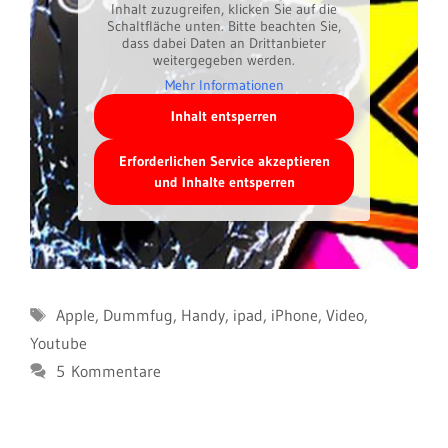
Inhalt zuzugreifen, klicken Sie auf die
Schaltfläche unten. Bitte beachten Sie,
dass dabei Daten an Drittanbieter
weitergegeben werden.
Mehr Informationen
Inhalt entsperren
Erforderlichen Service akzeptieren
und Inhalte entsperren
Schlagwörter
Apple
,
Dummfug
,
Handy
,
ipad
,
iPhone
,
Video
,
Youtube
5 Kommentare