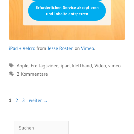
Erforderlichen Service akzeptieren
und Inhalte entsperren
iPad + Velcro
from
Jesse Rosten
on
Vimeo
.
Schlagwörter
Apple
,
Freitagsvideo
,
ipad
,
klettband
,
Video
,
vimeo
2 Kommentare
Seite
Seite
Seite
1
2
3
Weiter
→
Suchen