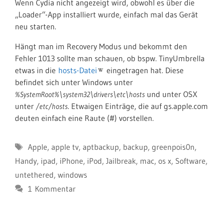
Wenn Cydia nicht angezeigt wird, obwohl es über die
„Loader“-App installiert wurde, einfach mal das Gerät
neu starten.
Hängt man im Recovery Modus und bekommt den
Fehler 1013 sollte man schauen, ob bspw. TinyUmbrella
etwas in die
hosts-Datei
eingetragen hat. Diese
befindet sich unter Windows unter
und unter OSX
%SystemRoot%\system32\drivers\etc\hosts
unter
. Etwaigen Einträge, die auf gs.apple.com
/etc/hosts
deuten einfach eine Raute (#) vorstellen.
Schlagwörter
Apple
,
apple tv
,
aptbackup
,
backup
,
greenpois0n
,
Handy
,
ipad
,
iPhone
,
iPod
,
Jailbreak
,
mac
,
os x
,
Software
,
untethered
,
windows
1 Kommentar