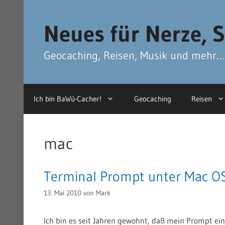
Zum
Zum
Inhalt
Inhalt
Neues für Nerze, S
springen
springen
Geocaching, Reisen, Musik und mehr…
Ich bin BaWü-Cacher!
Geocaching
Reisen
mac
Terminal Prompt unter Mac O
13. Mai 2010
von
Mark
Ich bin es seit Jahren gewohnt, daß mein Prompt ei