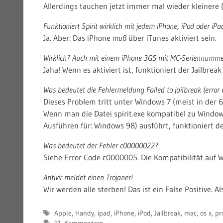
Allerdings tauchen jetzt immer mal wieder kleinere 
Funktioniert Spirit wirklich mit jedem iPhone, iPod oder iPa
Ja. Aber: Das iPhone
muß
über iTunes aktiviert sein.
Wirklich? Auch mit einem iPhone 3GS mit MC-Seriennumm
Jaha! Wenn es aktiviert ist, funktioniert der Jailbreak
Was bedeutet die Fehlermeldung
Failed to jailbreak (erro
Dieses Problem tritt unter Windows 7 (meist in der 6
Wenn man die Datei spirit.exe kompatibel zu Windows 
Ausführen für: Windows 98) ausführt, funktioniert de
Was bedeutet der Fehler c00000022?
Siehe Error Code c0000005. Die Kompatibilität auf 
Antivir meldet einen Trojaner!
Wir werden alle sterben! Das ist ein False Positive. A
Schlagwörter
Apple
,
Handy
,
ipad
,
iPhone
,
iPod
,
Jailbreak
,
mac
,
os x
,
pr