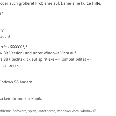
(oder auch größere) Probleme auf. Daher eine kurze Hilfe.
d?
er?
 auch!
r code: c0000005)?
4 Bit Version) und unter Windows Vista auf.
98 (Rechtsklick auf spirit.exe –> Kompatibilität –>
r Jailbreak.
Windows 98 ändern.
lso kein Grund zur Panik.
obleme
,
Software
,
spirit
,
untethered
,
windows vista
,
windows7