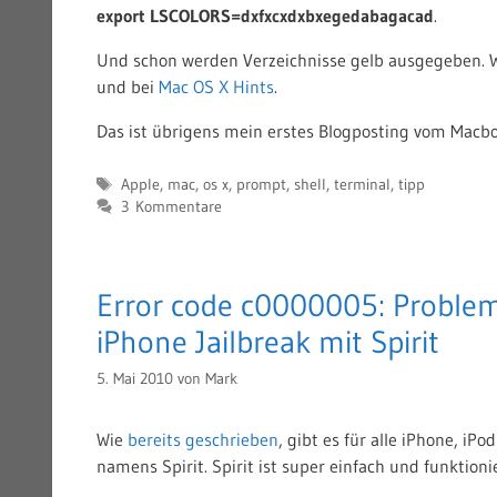
export LSCOLORS=dxfxcxdxbxegedabagacad
.
Und schon werden Verzeichnisse gelb ausgegeben. W
und bei
Mac OS X Hints
.
Das ist übrigens mein erstes Blogposting vom Macb
Schlagwörter
Apple
,
mac
,
os x
,
prompt
,
shell
,
terminal
,
tipp
3 Kommentare
Error code c0000005: Proble
iPhone Jailbreak mit Spirit
5. Mai 2010
von
Mark
Wie
bereits geschrieben
, gibt es für alle iPhone, iP
namens Spirit. Spirit ist super einfach und funktionie