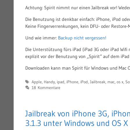
Achtung: Spirit nimmt nur einen Jailbreak vor! Wede
Die Benutzung ist denkbar einfach: iPhone, iPod oder
Keine Fingerverrenkungen, kein DFU- oder Restore-
Und wie immer:
Backup nicht vergessen!
Die Unterstützung fürs iPad (iPad 3G oder iPad Wifi 
explizit vor der Benutzung von „Spirit“ auf dem iPad
Downloaden kann man Spirit für Windows und Mac 
Schlagwörter
Apple
,
Handy
,
ipad
,
iPhone
,
iPod
,
Jailbreak
,
mac
,
os x
,
So
18 Kommentare
Jailbreak von iPhone 3G, iPh
3.1.3 unter Windows und OS X