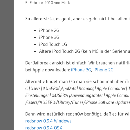
5. Februar 2010
von
Mark
Zu allererst: Ja, es geht, aber es geht nicht bei alle
iPhone 2G
iPhone 3G
iPod Touch 1G
Ältere iPod Touch 2G (kein MC in der Serien
Der Jailbreak ansich ist einfach. Wir brauchen natürl
bei Apple downloaden:
iPhone 3G
,
iPhone 2G
.
Alternativ findet man (so man sie schon mal über iTu
C:\Users\%USER%\AppData\Roaming\Apple Computer\iTu
Einstellungen\%USER%\Anwendungsdaten\Apple Compute
/Users/%USER%/Library/iTunes/iPhone Software Update
Dann wird natürlich redsn0w benötigt, daß es für W
redsnow 0.9.4 Windows
redsnow 0.9.4 OSX