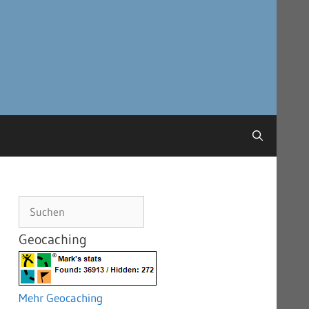
Suchen
Geocaching
Mehr Geocaching