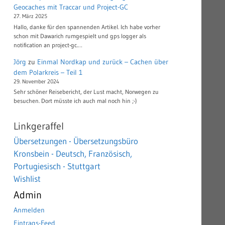
Geocaches mit Traccar und Project-GC
27. März 2025
Hallo, danke für den spannenden Artikel. Ich habe vorher
schon mit Dawarich rumgespielt und gps logger als
notification an project-gc.…
Jörg
zu
Einmal Nordkap und zurück – Cachen über
dem Polarkreis – Teil 1
29. November 2024
Sehr schöner Reisebericht, der Lust macht, Norwegen zu
besuchen. Dort müsste ich auch mal noch hin ;-)
Linkgeraffel
Übersetzungen - Übersetzungsbüro
Kronsbein - Deutsch, Französisch,
Portugiesisch - Stuttgart
Wishlist
Admin
Anmelden
Eintrags-Feed