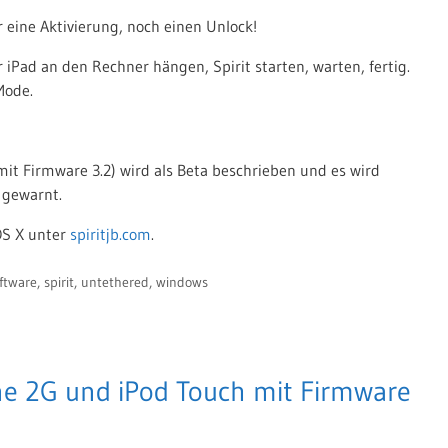
r eine Aktivierung, noch einen Unlock!
 iPad an den Rechner hängen, Spirit starten, warten, fertig.
Mode.
mit Firmware 3.2) wird als Beta beschrieben und es wird
 gewarnt.
OS X unter
spiritjb.com
.
ftware
,
spirit
,
untethered
,
windows
one 2G und iPod Touch mit Firmware