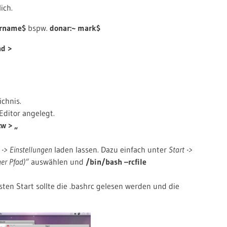
ich.
ername$
bspw.
donar:~ mark$
d >
chnis.
Editor angelegt.
w > „
 -> Einstellungen
laden lassen. Dazu einfach unter
Start ->
ger Pfad)“
auswählen und
/bin/bash –rcfile
en Start sollte die .bashrc gelesen werden und die