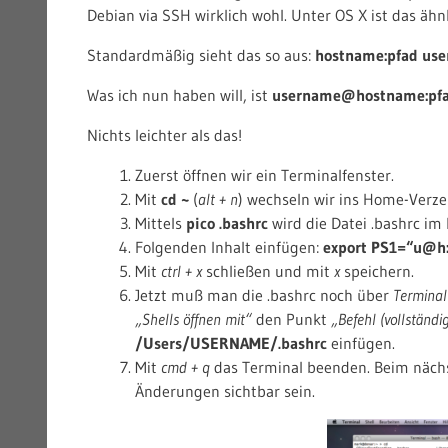
Debian via SSH wirklich wohl. Unter OS X ist das ähnl
Standardmäßig sieht das so aus:
hostname:pfad us
Was ich nun haben will, ist
username@hostname:pfa
Nichts leichter als das!
Zuerst öffnen wir ein Terminalfenster.
Mit
cd ~
(
alt + n
) wechseln wir ins Home-Verzei
Mittels
pico .bashrc
wird die Datei .bashrc im 
Folgenden Inhalt einfügen:
export PS1=“u@h:
Mit
ctrl + x
schließen und mit
x
speichern.
Jetzt muß man die .bashrc noch über
Terminal
„Shells öffnen mit“
den Punkt
„Befehl (vollständi
/Users/USERNAME/.bashrc
einfügen.
Mit
cmd + q
das Terminal beenden. Beim nächst
Änderungen sichtbar sein.