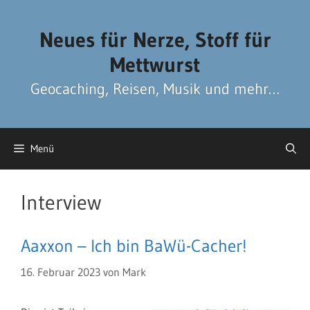
Zum
Zum
Inhalt
Inhalt
Neues für Nerze, Stoff für
springen
springen
Mettwurst
Geocaching, Reisen, Musik und mehr…
Menü
Interview
Aaxxon – Ich bin BaWü-Cacher!
16. Februar 2023
von
Mark