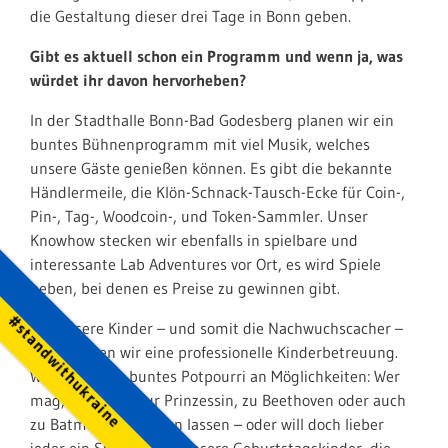
die Gestaltung dieser drei Tage in Bonn geben.
Gibt es aktuell schon ein Programm und wenn ja, was
würdet ihr davon hervorheben?
In der Stadthalle Bonn-Bad Godesberg planen wir ein
buntes Bühnenprogramm mit viel Musik, welches
unsere Gäste genießen können. Es gibt die bekannte
Händlermeile, die Klön-Schnack-Tausch-Ecke für Coin-,
Pin-, Tag-, Woodcoin-, und Token-Sammler. Unser
Knowhow stecken wir ebenfalls in spielbare und
interessante Lab Adventures vor Ort, es wird Spiele
geben, bei denen es Preise zu gewinnen gibt.
#standwithukraine
Für unsere Kinder – und somit die Nachwuchscacher –
organisieren wir eine professionelle Kinderbetreuung.
Wir bieten ein buntes Potpourri an Möglichkeiten: Wer
mag, kann sich zur Prinzessin, zu Beethoven oder auch
zu Batman schminken lassen – oder will doch lieber
jeder ein Signal sein? Unsere Geburtstagskinder, die