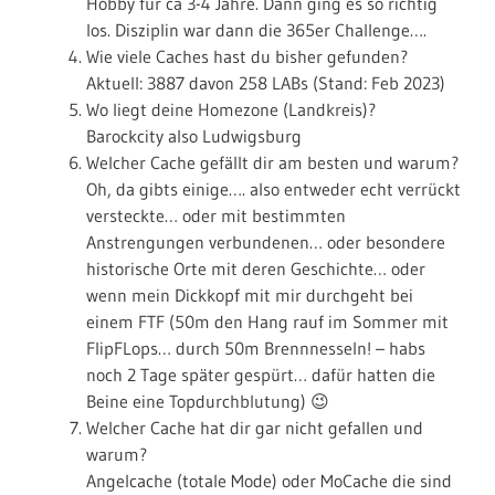
Hobby für ca 3-4 Jahre. Dann ging es so richtig
los. Disziplin war dann die 365er Challenge….
Wie viele Caches hast du bisher gefunden?
Aktuell: 3887 davon 258 LABs (Stand: Feb 2023)
Wo liegt deine Homezone (Landkreis)?
Barockcity also Ludwigsburg
Welcher Cache gefällt dir am besten und warum?
Oh, da gibts einige…. also entweder echt verrückt
versteckte… oder mit bestimmten
Anstrengungen verbundenen… oder besondere
historische Orte mit deren Geschichte… oder
wenn mein Dickkopf mit mir durchgeht bei
einem FTF (50m den Hang rauf im Sommer mit
FlipFLops… durch 50m Brennnesseln! – habs
noch 2 Tage später gespürt… dafür hatten die
Beine eine Topdurchblutung) 😉
Welcher Cache hat dir gar nicht gefallen und
warum?
Angelcache (totale Mode) oder MoCache die sind