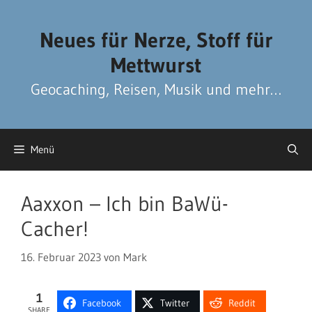
Zum
Zum
Inhalt
Inhalt
Neues für Nerze, Stoff für
springen
springen
Mettwurst
Geocaching, Reisen, Musik und mehr…
Menü
Aaxxon – Ich bin BaWü-
Cacher!
16. Februar 2023
von
Mark
1
Facebook
Twitter
Reddit
SHARE