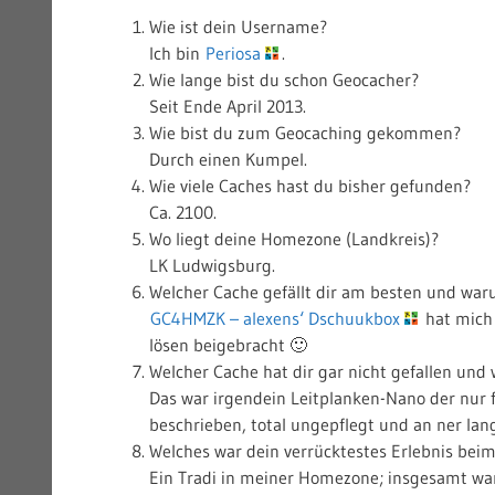
Wie ist dein Username?
Ich bin
Periosa
.
Wie lange bist du schon Geocacher?
Seit Ende April 2013.
Wie bist du zum Geocaching gekommen?
Durch einen Kumpel.
Wie viele Caches hast du bisher gefunden?
Ca. 2100.
Wo liegt deine Homezone (Landkreis)?
LK Ludwigsburg.
Welcher Cache gefällt dir am besten und wa
GC4HMZK – alexens‘ Dschuukbox
hat mich 
lösen beigebracht 🙂
Welcher Cache hat dir gar nicht gefallen un
Das war irgendein Leitplanken-Nano der nur f
beschrieben, total ungepflegt und an ner lang
Welches war dein verrücktestes Erlebnis bei
Ein Tradi in meiner Homezone; insgesamt wa