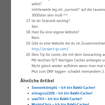
willst?
mittlerweile leg ich „nurnoch“ auf die tausen
3000ster sein muß ^^
Ist dir Statistik wichtig?
Jain.
Hast Du eine eigene Website?
Nein.
Gibt es eine Website die du im Zusammenhan
http://project-gc.com/
Dein Tip für Leute, die mit dem Geocaching 
Mit leichten D/T Wertigen Caches anfangen u
Nicht gleich wieder aufhören wenn man mal 
Mut zum DNF loggen- schadet niemandem ;).
Ähnliche Artikel
Sonnenkönig64 – Ich bin BaWü-Cacher!
elmagico2208 – Ich bin BaWü-Cacher!
uwe763 – Ich bin BaWü-Cacher!
MightyChris – Ich bin BaWü-Cacher!