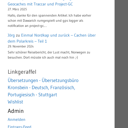
Geocaches mit Traccar und Project-GC
27. März 2025
Hallo, danke für den spannenden Artikel. Ich habe vorher
schon mit Dawarich rumgespielt und gps logger als
notification an project-gc.…
Jörg
zu
Einmal Nordkap und zurück – Cachen über
dem Polarkreis – Teil 1
29. November 2024
Sehr schöner Reisebericht, der Lust macht, Norwegen zu
besuchen. Dort müsste ich auch mal noch hin ;-)
Linkgeraffel
Übersetzungen - Übersetzungsbüro
Kronsbein - Deutsch, Französisch,
Portugiesisch - Stuttgart
Wishlist
Admin
Anmelden
Eintrags-Feed