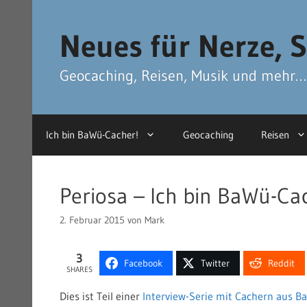
Zum
Zum
Inhalt
Inhalt
Neues für Nerze, S
springen
springen
Geocaching, Reisen, Musik und mehr…
Ich bin BaWü-Cacher!
Geocaching
Reisen
Periosa – Ich bin BaWü-Ca
2. Februar 2015
von
Mark
3
Facebook
Twitter
Reddit
SHARES
Dies ist Teil einer
Interview-Serie mit Cachern aus 