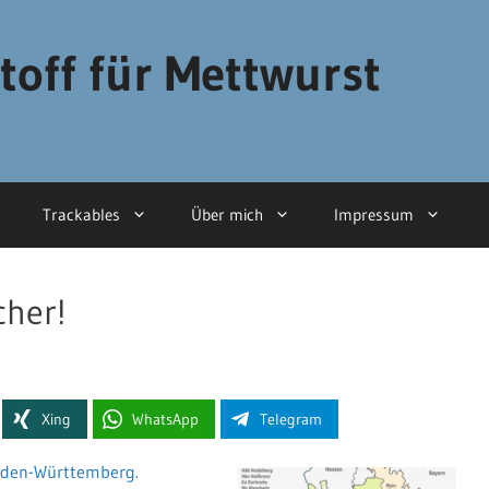
toff für Mettwurst
Trackables
Über mich
Impressum
cher!
Xing
WhatsApp
Telegram
Baden-Württemberg.