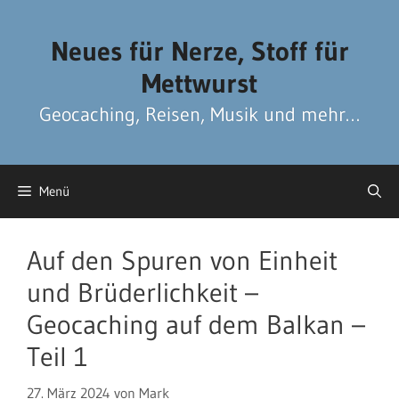
Zum
Zum
Inhalt
Inhalt
Neues für Nerze, Stoff für
springen
springen
Mettwurst
Geocaching, Reisen, Musik und mehr…
Menü
Auf den Spuren von Einheit
und Brüderlichkeit –
Geocaching auf dem Balkan –
Teil 1
27. März 2024
von
Mark