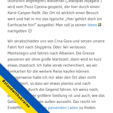
(künstlich angelegter) Wasserfall („Vodopad Nijagara“)
wird vom Fluss Cijevna gespeist, der hier durch einen
Karst-Canyon fließt. Der Ort ist wirklich einen Besuch
wert und hat in mir das typische „Hier gehört doch ein
Earthcache hin!“ ausgelöst. Man soll ja seinen
Ideen
nachgeben 🙂
Wir verabschieden uns von Crna Gora und setzen unsere
Fahrt fort nach Shqipëria. Oder: Wir verlassen
Montenegro und fahren nach Albanien. Die Grenze
passieren wir ohne große Wartezeit, dann wird es kurz
etwas chaotisch. Ich habe vorab recherchiert, wo wir
Simkarten für die weitere Reise kaufen können.
Sinnigerweise habe ich mir aber den Ort aber nicht
#standwithukraine
gespeichert, so dass wir etwas planlos und nach
Gedächtnis durch die Gegend fahren. Ich weiss noch,
dass es die erste größere Siedlung ist und auch, wie das
Gebäude in etwa von außen aussieht. Das reicht im
Endeffekt aus, um
den passenden Laden
zu finden.