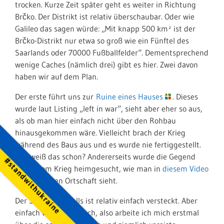
trocken. Kurze Zeit später geht es weiter in Richtung
Brčko. Der Distrikt ist relativ überschaubar. Oder wie
Galileo das sagen würde: „Mit knapp 500 km² ist der
Brčko-Distrikt nur etwa so groß wie ein Fünftel des
Saarlands oder 70000 Fußballfelder“. Dementsprechend
wenige Caches (nämlich drei) gibt es hier. Zwei davon
haben wir auf dem Plan.
Der erste führt uns zur
Ruine eines Hauses
. Dieses
wurde laut Listing „left in war“, sieht aber eher so aus,
als ob man hier einfach nicht über den Rohbau
hinausgekommen wäre. Vielleicht brach der Krieg
während des Baus aus und es wurde nie fertiggestellt.
Wer weiß das schon? Andererseits wurde die Gegend
#standwithukraine
heftig vom Krieg heimgesucht, wie man in
diesem Video
aus derselben Ortschaft sieht.
Der Small jedenfalls ist relativ einfach versteckt. Aber
einfach wäre zu einfach, also arbeite ich mich erstmal