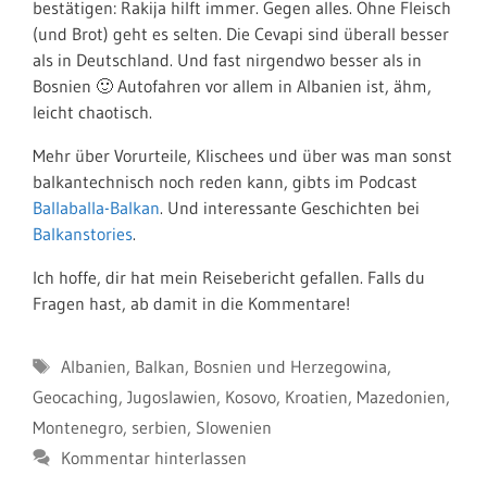
bestätigen: Rakija hilft immer. Gegen alles. Ohne Fleisch
(und Brot) geht es selten. Die Cevapi sind überall besser
als in Deutschland. Und fast nirgendwo besser als in
Bosnien 🙂 Autofahren vor allem in Albanien ist, ähm,
leicht chaotisch.
Mehr über Vorurteile, Klischees und über was man sonst
balkantechnisch noch reden kann, gibts im Podcast
Ballaballa-Balkan
. Und interessante Geschichten bei
Balkanstories
.
Ich hoffe, dir hat mein Reisebericht gefallen. Falls du
Fragen hast, ab damit in die Kommentare!
Schlagwörter
Albanien
,
Balkan
,
Bosnien und Herzegowina
,
Geocaching
,
Jugoslawien
,
Kosovo
,
Kroatien
,
Mazedonien
,
Montenegro
,
serbien
,
Slowenien
Kommentar hinterlassen