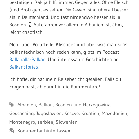
bestätigen: Rakija hilft immer. Gegen alles. Ohne Fleisch
(und Brot) geht es selten. Die Cevapi sind überall besser
als in Deutschland. Und fast nirgendwo besser als in
Bosnien 🙂 Autofahren vor allem in Albanien ist, ähm,
leicht chaotisch.
Mehr über Vorurteile, Klischees und über was man sonst
balkantechnisch noch reden kann, gibts im Podcast
Ballaballa-Balkan
. Und interessante Geschichten bei
Balkanstories
.
Ich hoffe, dir hat mein Reisebericht gefallen. Falls du
Fragen hast, ab damit in die Kommentare!
Schlagwörter
Albanien
,
Balkan
,
Bosnien und Herzegowina
,
Geocaching
,
Jugoslawien
,
Kosovo
,
Kroatien
,
Mazedonien
,
Montenegro
,
serbien
,
Slowenien
Kommentar hinterlassen