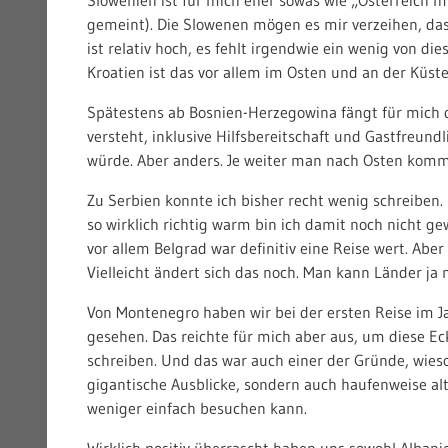
gemeint). Die Slowenen mögen es mir verzeihen, das 
ist relativ hoch, es fehlt irgendwie ein wenig von d
Kroatien ist das vor allem im Osten und an der Küst
Spätestens ab Bosnien-Herzegowina fängt für mich d
versteht, inklusive Hilfsbereitschaft und Gastfreundl
würde. Aber anders. Je weiter man nach Osten kom
Zu Serbien konnte ich bisher recht wenig schreiben.
so wirklich richtig warm bin ich damit noch nicht gew
vor allem Belgrad war definitiv eine Reise wert. Aber
Vielleicht ändert sich das noch. Man kann Länder ja
Von Montenegro haben wir bei der ersten Reise im J
gesehen. Das reichte für mich aber aus, um diese E
schreiben. Und das war auch einer der Gründe, wieso
gigantische Ausblicke, sondern auch haufenweise alt
weniger einfach besuchen kann.
Wirklich positiv überrascht haben uns sowohl Albani