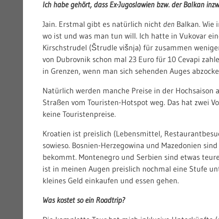
Ich habe gehört, dass Ex-Jugoslawien bzw. der Balkan inzw
Jain. Erstmal gibt es natürlich nicht
den
Balkan. Wie 
wo ist und was man tun will. Ich hatte in Vukovar e
Kirschstrudel (Štrudle višnja) für zusammen weniger
von Dubrovnik schon mal 23 Euro für 10 Cevapi zahlen
in Grenzen, wenn man sich sehenden Auges abzocken
Natürlich werden manche Preise in der Hochsaison and
Straßen vom Touristen-Hotspot weg. Das hat zwei V
keine Touristenpreise.
Kroatien ist preislich (Lebensmittel, Restaurantbes
sowieso. Bosnien-Herzegowina und Mazedonien sind 
bekommt. Montenegro und Serbien sind etwas teure
ist in meinen Augen preislich nochmal eine Stufe un
kleines Geld einkaufen und essen gehen.
Was kostet so ein Roadtrip?