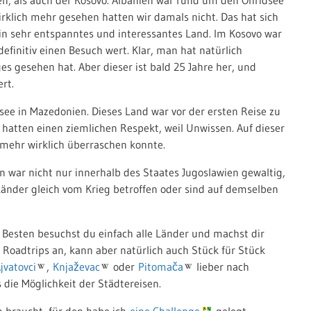
klich mehr gesehen hatten wir damals nicht. Das hat sich
in sehr entspanntes und interessantes Land. Im Kosovo war
efinitiv einen Besuch wert. Klar, man hat natürlich
es gesehen hat. Aber dieser ist bald 25 Jahre her, und
rt.
see in Mazedonien. Dieses Land war vor der ersten Reise zu
hatten einen ziemlichen Respekt, weil Unwissen. Auf dieser
s mehr wirklich überraschen konnte.
war nicht nur innerhalb des Staates Jugoslawien gewaltig,
 Länder gleich vom Krieg betroffen oder sind auf demselben
m Besten besuchst du einfach alle Länder und machst dir
r Roadtrips an, kann aber natürlich auch Stück für Stück
jvatovci
,
Knjaževac
oder
Pitomača
lieber nach
s die Möglichkeit der Städtereisen.
 braucht, für den habe ich
eine Challenge
gelegt.