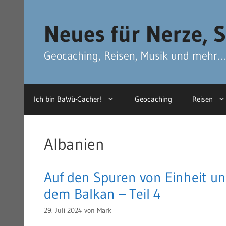
Zum
Zum
Inhalt
Inhalt
Neues für Nerze, S
springen
springen
Geocaching, Reisen, Musik und mehr…
Ich bin BaWü-Cacher!
Geocaching
Reisen
Albanien
Auf den Spuren von Einheit un
dem Balkan – Teil 4
29. Juli 2024
von
Mark