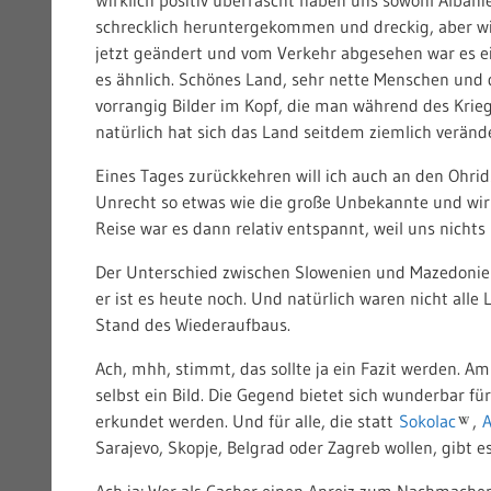
schrecklich heruntergekommen und dreckig, aber wir
jetzt geändert und vom Verkehr abgesehen war es e
es ähnlich. Schönes Land, sehr nette Menschen und d
vorrangig Bilder im Kopf, die man während des Krieg
natürlich hat sich das Land seitdem ziemlich verände
Eines Tages zurückkehren will ich auch an den Ohrid
Unrecht so etwas wie die große Unbekannte und wir 
Reise war es dann relativ entspannt, weil uns nicht
Der Unterschied zwischen Slowenien und Mazedonien 
er ist es heute noch. Und natürlich waren nicht alle
Stand des Wiederaufbaus.
Ach, mhh, stimmt, das sollte ja ein Fazit werden. A
selbst ein Bild. Die Gegend bietet sich wunderbar fü
erkundet werden. Und für alle, die statt
Sokolac
,
A
Sarajevo, Skopje, Belgrad oder Zagreb wollen, gibt e
Ach ja: Wer als Cacher einen Anreiz zum Nachmachen