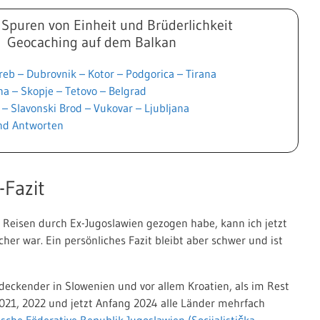
 Spuren von Einheit und Brüderlichkeit
Geocaching auf dem Balkan
greb – Dubrovnik – Kotor – Podgorica – Tirana
tina – Skopje – Tetovo – Belgrad
o – Slavonski Brod – Vukovar – Ljubljana
 und Antworten
-Fazit
Reisen durch Ex-Jugoslawien gezogen habe, kann ich jetzt
cher war. Ein persönliches Fazit bleibt aber schwer und ist
endeckender in Slowenien und vor allem Kroatien, als im Rest
2021, 2022 und jetzt Anfang 2024 alle Länder mehrfach
tische Föderative Republik Jugoslawien (Socijalistička