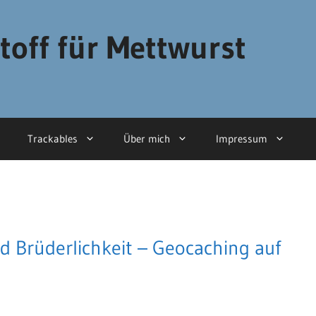
toff für Mettwurst
Trackables
Über mich
Impressum
d Brüderlichkeit – Geocaching auf