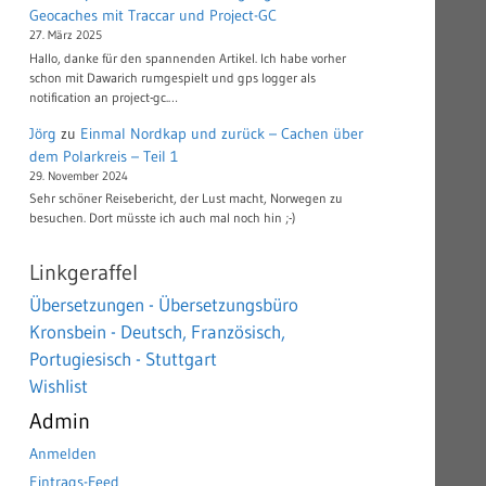
Geocaches mit Traccar und Project-GC
27. März 2025
Hallo, danke für den spannenden Artikel. Ich habe vorher
schon mit Dawarich rumgespielt und gps logger als
notification an project-gc.…
Jörg
zu
Einmal Nordkap und zurück – Cachen über
dem Polarkreis – Teil 1
29. November 2024
Sehr schöner Reisebericht, der Lust macht, Norwegen zu
besuchen. Dort müsste ich auch mal noch hin ;-)
Linkgeraffel
Übersetzungen - Übersetzungsbüro
Kronsbein - Deutsch, Französisch,
Portugiesisch - Stuttgart
Wishlist
Admin
Anmelden
Eintrags-Feed