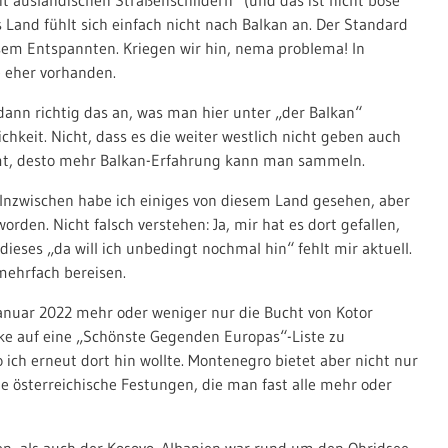
Land fühlt sich einfach nicht nach Balkan an. Der Standard
iesem Entspannten. Kriegen wir hin, nema problema! In
e eher vorhanden.
ann richtig das an, was man hier unter „der Balkan“
ichkeit. Nicht, dass es die weiter westlich nicht geben auch
mt, desto mehr Balkan-Erfahrung kann man sammeln.
 Inzwischen habe ich einiges von diesem Land gesehen, aber
orden. Nicht falsch verstehen: Ja, mir hat es dort gefallen,
 dieses „da will ich unbedingt nochmal hin“ fehlt mir aktuell.
 mehrfach bereisen.
anuar 2022 mehr oder weniger nur die Bucht von Kotor
cke auf eine „Schönste Gegenden Europas“-Liste zu
 ich erneut dort hin wollte. Montenegro bietet aber nicht nur
e österreichische Festungen, die man fast alle mehr oder
en, als auch der Kosovo. Albanien war rund um den Ohridsee