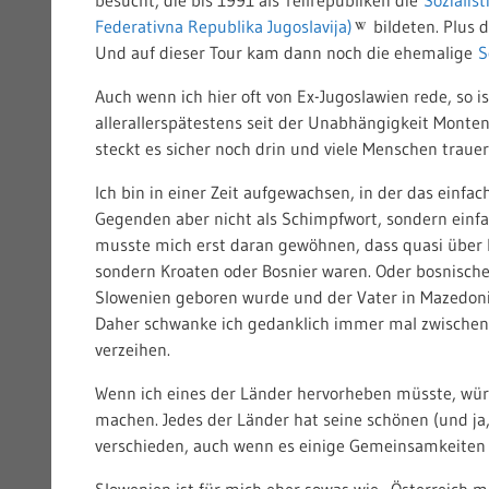
Federativna Republika Jugoslavija)
bildeten. Plus 
Und auf dieser Tour kam dann noch die ehemalige
S
Auch wenn ich hier oft von Ex-Jugoslawien rede, so is
allerallerspätestens seit der Unabhängigkeit Montene
steckt es sicher noch drin und viele Menschen trau
Ich bin in einer Zeit aufgewachsen, in der das einf
Gegenden aber nicht als Schimpfwort, sondern einfa
musste mich erst daran gewöhnen, dass quasi über 
sondern Kroaten oder Bosnier waren. Oder bosnische 
Slowenien geboren wurde und der Vater in Mazedonie
Daher schwanke ich gedanklich immer mal zwischen
verzeihen.
Wenn ich eines der Länder hervorheben müsste, würd
machen. Jedes der Länder hat seine schönen (und ja,
verschieden, auch wenn es einige Gemeinsamkeiten 
Slowenien ist für mich eher sowas wie „Österreich m