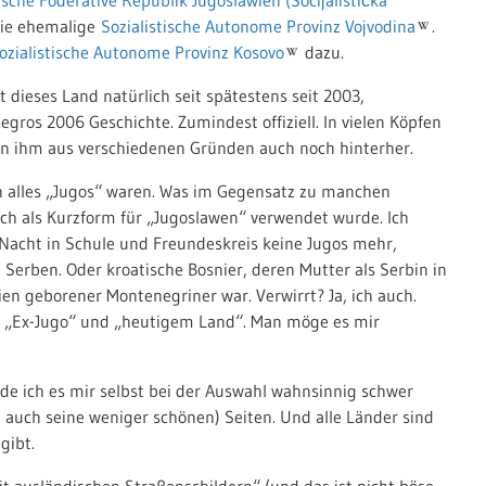
die ehemalige
Sozialistische Autonome Provinz Vojvodina
.
ozialistische Autonome Provinz Kosovo
dazu.
t dieses Land natürlich seit spätestens seit 2003,
gros 2006 Geschichte. Zumindest offiziell. In vielen Köpfen
ern ihm aus verschiedenen Gründen auch noch hinterher.
ach alles „Jugos“ waren. Was im Gegensatz zu manchen
ch als Kurzform für „Jugoslawen“ verwendet wurde. Ich
Nacht in Schule und Freundeskreis keine Jugos mehr,
Serben. Oder kroatische Bosnier, deren Mutter als Serbin in
n geborener Montenegriner war. Verwirrt? Ja, ich auch.
 „Ex-Jugo“ und „heutigem Land“. Man möge es mir
e ich es mir selbst bei der Auswahl wahnsinnig schwer
 auch seine weniger schönen) Seiten. Und alle Länder sind
gibt.
it ausländischen Straßenschildern“ (und das ist nicht böse