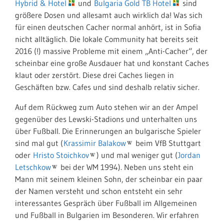
Hybrid & Hotel
und
Bulgaria Gold TB Hotel
sind
größere Dosen und allesamt auch wirklich da! Was sich
für einen deutschen Cacher normal anhört, ist in Sofia
nicht alltäglich. Die lokale Community hat bereits seit
2016 (!) massive Probleme mit einem „Anti-Cacher“, der
scheinbar eine große Ausdauer hat und konstant Caches
klaut oder zerstört. Diese drei Caches liegen in
Geschäften bzw. Cafes und sind deshalb relativ sicher.
Auf dem Rückweg zum Auto stehen wir an der Ampel
gegenüber des Lewski-Stadions und unterhalten uns
über Fußball. Die Erinnerungen an bulgarische Spieler
sind mal gut (
Krassimir Balakow
beim VfB Stuttgart
oder
Hristo Stoichkov
) und mal weniger gut (
Jordan
Letschkow
bei der WM 1994). Neben uns steht ein
Mann mit seinem kleinen Sohn, der scheinbar ein paar
der Namen versteht und schon entsteht ein sehr
interessantes Gespräch über Fußball im Allgemeinen
und Fußball in Bulgarien im Besonderen. Wir erfahren