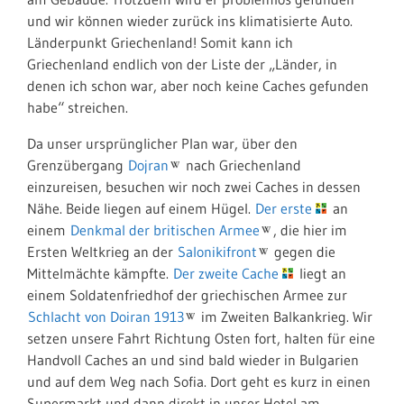
und wir können wieder zurück ins klimatisierte Auto.
Länderpunkt Griechenland! Somit kann ich
Griechenland endlich von der Liste der „Länder, in
denen ich schon war, aber noch keine Caches gefunden
habe“ streichen.
Da unser ursprünglicher Plan war, über den
Grenzübergang
Dojran
nach Griechenland
einzureisen, besuchen wir noch zwei Caches in dessen
Nähe. Beide liegen auf einem Hügel.
Der erste
an
einem
Denkmal der britischen Armee
, die hier im
Ersten Weltkrieg an der
Salonikifront
gegen die
Mittelmächte kämpfte.
Der zweite Cache
liegt an
einem Soldatenfriedhof der griechischen Armee zur
Schlacht von Doiran 1913
im Zweiten Balkankrieg. Wir
setzen unsere Fahrt Richtung Osten fort, halten für eine
Handvoll Caches an und sind bald wieder in Bulgarien
und auf dem Weg nach Sofia. Dort geht es kurz in einen
Supermarkt und dann direkt in unser Hotel am