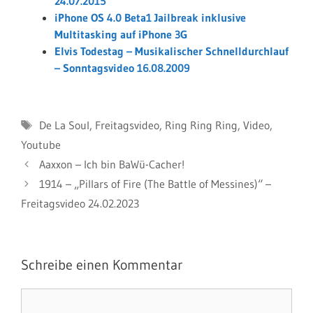
24.07.2015
iPhone OS 4.0 Beta1 Jailbreak inklusive
Multitasking auf iPhone 3G
Elvis Todestag – Musikalischer Schnelldurchlauf
– Sonntagsvideo 16.08.2009
Schlagwörter
De La Soul
,
Freitagsvideo
,
Ring Ring Ring
,
Video
,
Youtube
Aaxxon – Ich bin BaWü-Cacher!
1914 – „Pillars of Fire (The Battle of Messines)“ –
Freitagsvideo 24.02.2023
Schreibe einen Kommentar
Kommentar