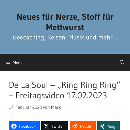
Zum
Zum
Inhalt
Inhalt
Neues für Nerze, Stoff für
springen
springen
Mettwurst
Geocaching, Reisen, Musik und mehr…
Menü
De La Soul – „Ring Ring Ring“
– Freitagsvideo 17.02.2023
17. Februar 2023
von
Mark
Facebook
Twitter
Reddit
Xing