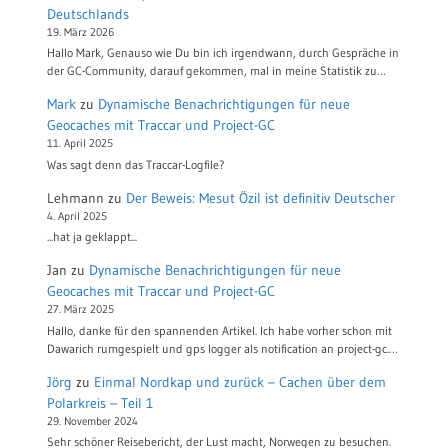
Deutschlands
19. März 2026
Hallo Mark, Genauso wie Du bin ich irgendwann, durch Gespräche in
der GC-Community, darauf gekommen, mal in meine Statistik zu…
Mark
zu
Dynamische Benachrichtigungen für neue
Geocaches mit Traccar und Project-GC
11. April 2025
Was sagt denn das Traccar-Logfile?
Lehmann
zu
Der Beweis: Mesut Özil ist definitiv Deutscher
4. April 2025
...hat ja geklappt...
Jan
zu
Dynamische Benachrichtigungen für neue
Geocaches mit Traccar und Project-GC
27. März 2025
Hallo, danke für den spannenden Artikel. Ich habe vorher schon mit
Dawarich rumgespielt und gps logger als notification an project-gc.…
Jörg
zu
Einmal Nordkap und zurück – Cachen über dem
Polarkreis – Teil 1
29. November 2024
Sehr schöner Reisebericht, der Lust macht, Norwegen zu besuchen.