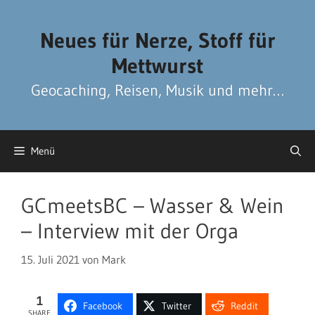
Zum
Zum
Inhalt
Inhalt
Neues für Nerze, Stoff für
springen
springen
Mettwurst
Geocaching, Reisen, Musik und mehr…
Menü
GCmeetsBC – Wasser & Wein
– Interview mit der Orga
15. Juli 2021
von
Mark
1
Facebook
Twitter
Reddit
SHARE