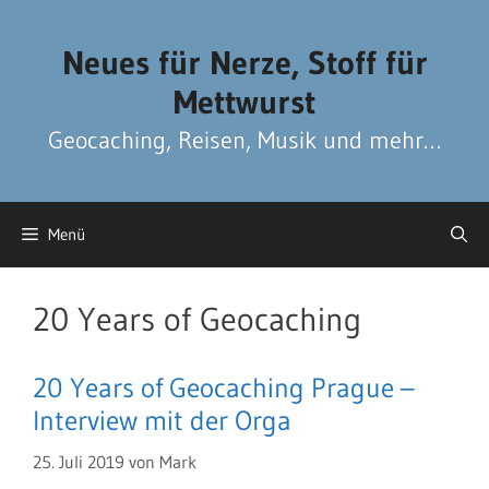
Zum
Zum
Inhalt
Inhalt
Neues für Nerze, Stoff für
springen
springen
Mettwurst
Geocaching, Reisen, Musik und mehr…
Menü
20 Years of Geocaching
20 Years of Geocaching Prague –
Interview mit der Orga
25. Juli 2019
von
Mark