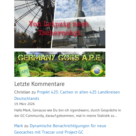
Letzte Kommentare
Christian
zu
Projekt 425: Cachen in allen 425 Landkreisen
Deutschlands
19. März 2026
Hallo Mark, Genauso wie Du bin ich irgendwann, durch Gespräche in
der GC-Community, darauf gekommen, mal in meine Statistik zu…
Mark
zu
Dynamische Benachrichtigungen für neue
Geocaches mit Traccar und Project-GC