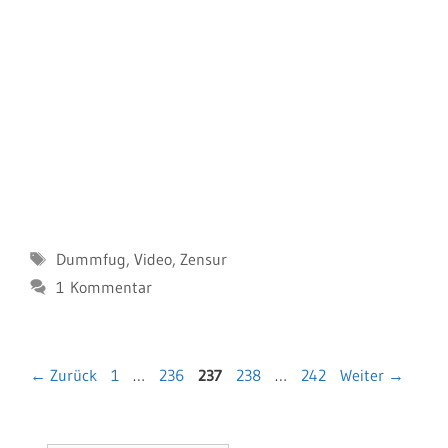
Schlagwörter
Dummfug
,
Video
,
Zensur
1 Kommentar
Seite
Seite
Seite
Seite
Seite
←
Zurück
1
…
236
237
238
…
242
Weiter
→