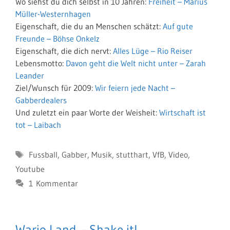
Wo siehst du dich selbst in 10 Jahren:
Freiheit – Marius
Müller-Westernhagen
Eigenschaft, die du an Menschen schätzt:
Auf gute
Freunde – Böhse Onkelz
Eigenschaft, die dich nervt:
Alles Lüge – Rio Reiser
Lebensmotto:
Davon geht die Welt nicht unter – Zarah
Leander
Ziel/Wunsch für 2009:
Wir feiern jede Nacht –
Gabberdealers
Und zuletzt ein paar Worte der Weisheit:
Wirtschaft ist
tot – Laibach
Schlagwörter
Fussball
,
Gabber
,
Musik
,
stutthart
,
VfB
,
Video
,
Youtube
1 Kommentar
Wario Land – Shake it!