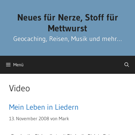
Zum
Zum
Inhalt
Inhalt
Neues für Nerze, Stoff für
springen
springen
Mettwurst
Geocaching, Reisen, Musik und mehr…
Menü
Video
Mein Leben in Liedern
13. November 2008
von
Mark