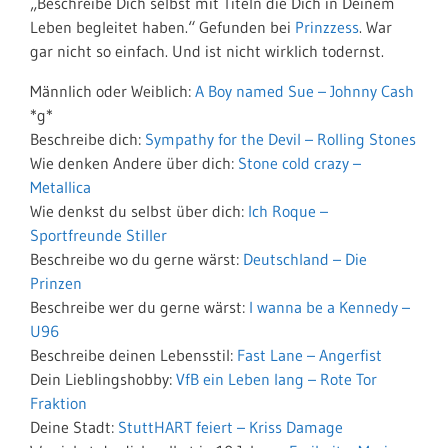
„Beschreibe Dich selbst mit Titeln die Dich in Deinem
Leben begleitet haben.“ Gefunden bei
Prinzzess
. War
gar nicht so einfach. Und ist nicht wirklich todernst.
Männlich oder Weiblich:
A Boy named Sue – Johnny Cash
*g*
Beschreibe dich:
Sympathy for the Devil – Rolling Stones
Wie denken Andere über dich:
Stone cold crazy –
Metallica
Wie denkst du selbst über dich:
Ich Roque –
Sportfreunde Stiller
Beschreibe wo du gerne wärst:
Deutschland – Die
Prinzen
Beschreibe wer du gerne wärst:
I wanna be a Kennedy –
U96
Beschreibe deinen Lebensstil:
Fast Lane – Angerfist
Dein Lieblingshobby:
VfB ein Leben lang – Rote Tor
Fraktion
Deine Stadt:
StuttHART feiert – Kriss Damage