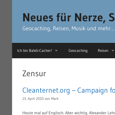
Zum
Zum
Inhalt
Inhalt
Neues für Nerze, S
springen
springen
Geocaching, Reisen, Musik und mehr…
Ich bin BaWü-Cacher!
Geocaching
Reisen
Zensur
Cleanternet.org – Campaign fo
23. April 2010
von
Mark
Heute mal auf Englisch. Aber wichtig. Alexander L