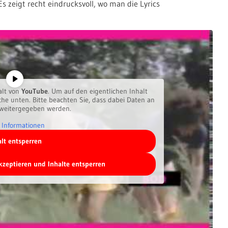
Es zeigt recht eindrucksvoll, wo man die Lyrics
alt von
YouTube
. Um auf den eigentlichen Inhalt
äche unten. Bitte beachten Sie, dass dabei Daten an
 weitergegeben werden.
 Informationen
alt entsperren
akzeptieren und Inhalte entsperren