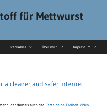
toff für Mettwurst
Trackables
Über mich
Impressum
r a cleaner and safer Internet
ehmann, der damals auch das
Rette-deine-Freiheit-Video