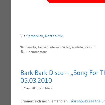
Via
Spreeblick
,
Netzpolitik
.
Schlagwörter
Censilia
,
freiheit
,
internet
,
Video
,
Youtube
,
Zensur
2 Kommentare
Bark Bark Disco – „Song For T
05.03.2010
5. März 2010
von
Mark
Erinnert sich noch jemand an
„You should see the u