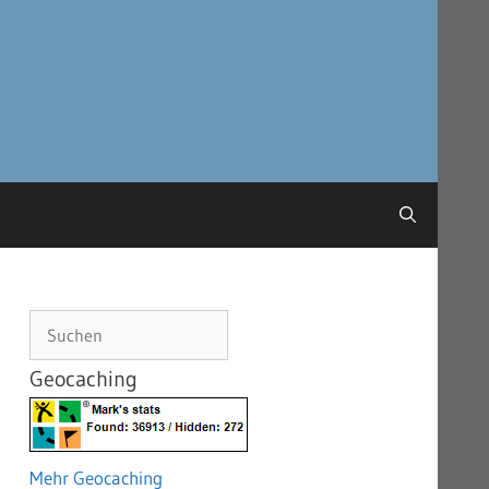
Suchen
Geocaching
Mehr Geocaching