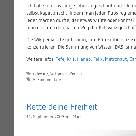
Ich habe mir das einige Jahre angeschaut und ich f
selbst kaputtmacht, indem man jeden Pups reglement
jeder machen durfte, der etwas wußte oder konnte? 
man es durch den harten Weg der Relevanz geschafft
Die Wikipedia täte gut daran, ihre Bürokratie einzu
konzentrieren: Die Sammlung von Wissen. DAS ist näm
Weitere Infos:
Fefe
,
Kris
,
Hanno
,
Felix
,
Metronaut
,
Ca
Schlagwörter
relevanz
,
Wikipedia
,
Zensur
5 Kommentare
Rette deine Freiheit
14. September 2009
von
Mark