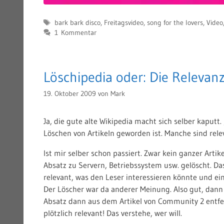
Schlagwörter
bark bark disco
,
Freitagsvideo
,
song for the lovers
,
Video
1 Kommentar
Löschipedia oder: Die Relevan
19. Oktober 2009
von
Mark
Ja, die gute alte Wikipedia macht sich selber kaputt
Löschen von Artikeln geworden ist. Manche sind rele
Ist mir selber schon passiert. Zwar kein ganzer Arti
Absatz zu Servern, Betriebssystem usw. gelöscht. Das 
relevant, was den Leser interessieren könnte und ein
Der Löscher war da anderer Meinung. Also gut, dann i
Absatz dann aus dem Artikel von Community 2 entfe
plötzlich relevant! Das verstehe, wer will.