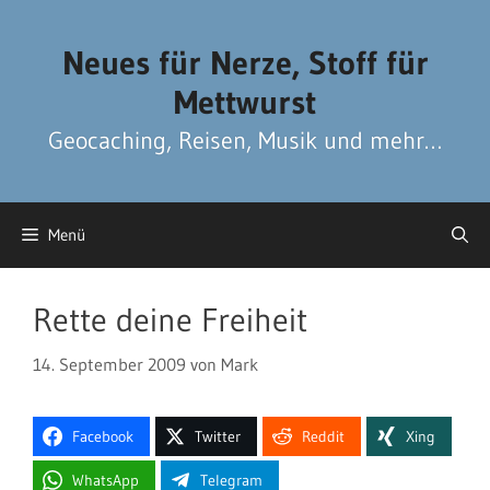
Zum
Zum
Inhalt
Inhalt
Neues für Nerze, Stoff für
springen
springen
Mettwurst
Geocaching, Reisen, Musik und mehr…
Menü
Rette deine Freiheit
14. September 2009
von
Mark
Facebook
Twitter
Reddit
Xing
WhatsApp
Telegram