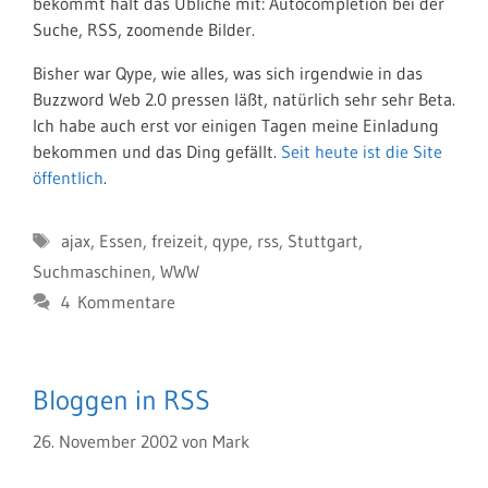
bekommt halt das Übliche mit: Autocompletion bei der
Suche, RSS, zoomende Bilder.
Bisher war Qype, wie alles, was sich irgendwie in das
Buzzword Web 2.0 pressen läßt, natürlich sehr sehr Beta.
Ich habe auch erst vor einigen Tagen meine Einladung
bekommen und das Ding gefällt.
Seit heute ist die Site
öffentlich
.
Schlagwörter
ajax
,
Essen
,
freizeit
,
qype
,
rss
,
Stuttgart
,
Suchmaschinen
,
WWW
4 Kommentare
Bloggen in RSS
26. November 2002
von
Mark