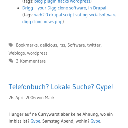
(tags:
blog
plugin
hacks
wordpress
)
Drigg – your Digg clone software, in Drupal
(tags:
web2.0
drupal
script
voting
socialsoftware
digg
clone
news
php
)
Schlagwörter
Bookmarks
,
delicious
,
rss
,
Software
,
twitter
,
Weblogs
,
wordpress
3 Kommentare
Telefonbuch? Lokale Suche? Qype!
26. April 2006
von
Mark
Hunger auf ne Currywurst aber keine Ahnung, wo ein
Imbiss ist?
Qype
. Samstag Abend, wohin?
Qype
.