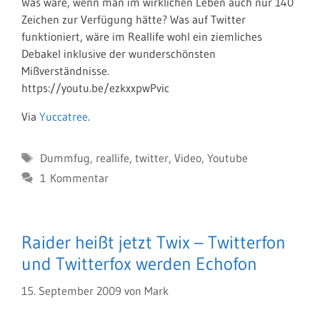
Was wäre, wenn man im wirklichen Leben auch nur 140
Zeichen zur Verfügung hätte? Was auf Twitter
funktioniert, wäre im Reallife wohl ein ziemliches
Debakel inklusive der wunderschönsten
Mißverständnisse.
https://youtu.be/ezkxxpwPvic
Via
Yuccatree
.
Schlagwörter
Dummfug
,
reallife
,
twitter
,
Video
,
Youtube
1 Kommentar
Raider heißt jetzt Twix – Twitterfon
und Twitterfox werden Echofon
15. September 2009
von
Mark