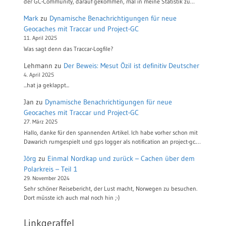
der GC-Community, darauf gekommen, mal in meine Statistik zu…
Mark
zu
Dynamische Benachrichtigungen für neue
Geocaches mit Traccar und Project-GC
11. April 2025
Was sagt denn das Traccar-Logfile?
Lehmann
zu
Der Beweis: Mesut Özil ist definitiv Deutscher
4. April 2025
...hat ja geklappt...
Jan
zu
Dynamische Benachrichtigungen für neue
Geocaches mit Traccar und Project-GC
27. März 2025
Hallo, danke für den spannenden Artikel. Ich habe vorher schon mit
Dawarich rumgespielt und gps logger als notification an project-gc.…
Jörg
zu
Einmal Nordkap und zurück – Cachen über dem
Polarkreis – Teil 1
29. November 2024
Sehr schöner Reisebericht, der Lust macht, Norwegen zu besuchen.
Dort müsste ich auch mal noch hin ;-)
Linkgeraffel