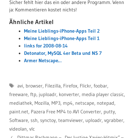
Sicher fehlt hier das ein oder andere Programm. Wenn
ja: Kommentieren kostet nichts!
Ähnliche Artikel
Meine Lieblings-iPhone-Apps Teil 2
Meine Lieblings-iPhone-Apps Teil 1
links for 2008-08-14
Detonator, MySQL 4er Beta und NS 7
Armer Netscape…
Schlagwörter
avi
,
browser
,
Filezilla
,
Firefox
,
Flickr
,
foobar
,
freeware
,
ftp
,
juploadr
,
konverter
,
media player classic
,
mediathek
,
Mozilla
,
MP3
,
mp4
,
netscape
,
notepad
,
paint.net
,
Pazera Free MP4 to AVI Converter
,
putty
,
Software
,
ssh
,
synctoy
,
teamviewer
,
uploadr
,
vgrabber
,
videolan
,
vlc
Dittmar Bachmann – „Der lustige Xavier-Hitmix“ –