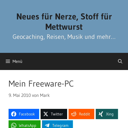
Zum
Zum
Inhalt
Inhalt
Neues für Nerze, Stoff für
springen
springen
Mettwurst
Geocaching, Reisen, Musik und mehr…
Menü
Mein Freeware-PC
9. Mai 2010
von
Mark
Facebook
Twitter
Reddit
Xing
WhatsApp
Telegram