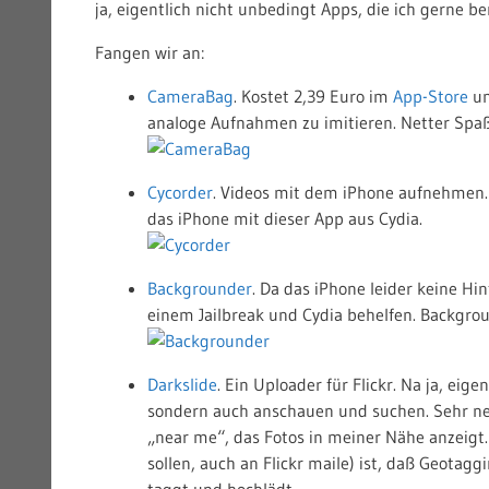
ja, eigentlich nicht unbedingt Apps, die ich gerne b
Fangen wir an:
CameraBag
. Kostet 2,39 Euro im
App-Store
un
analoge Aufnahmen zu imitieren. Netter Spaß
Cycorder
. Videos mit dem iPhone aufnehmen. 
das iPhone mit dieser App aus Cydia.
Backgrounder
. Da das iPhone leider keine H
einem Jailbreak und Cydia behelfen. Backgro
Darkslide
. Ein Uploader für Flickr. Na ja, eig
sondern auch anschauen und suchen. Sehr net
„near me“, das Fotos in meiner Nähe anzeigt.
sollen, auch an Flickr maile) ist, daß Geota
taggt und hochlädt.