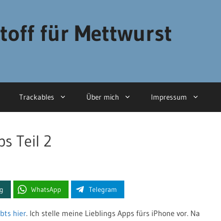
toff für Mettwurst
Trackables
Über mich
Impressum
s Teil 2
ng
WhatsApp
Telegram
bts hier
. Ich stelle meine Lieblings Apps fürs iPhone vor. Na