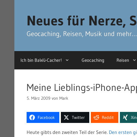
Zum
Zum
Inhalt
Inhalt
Neues für Nerze, S
springen
springen
Geocaching, Reisen, Musik und mehr…
Ich bin BaWü-Cacher!
Geocaching
Reisen
Meine Lieblings-iPhone-App
5. März 2009
von
Mark
Facebook
Twitter
Reddit
Xi
Heute gibts den zweiten Teil der Serie.
Den ersten gi