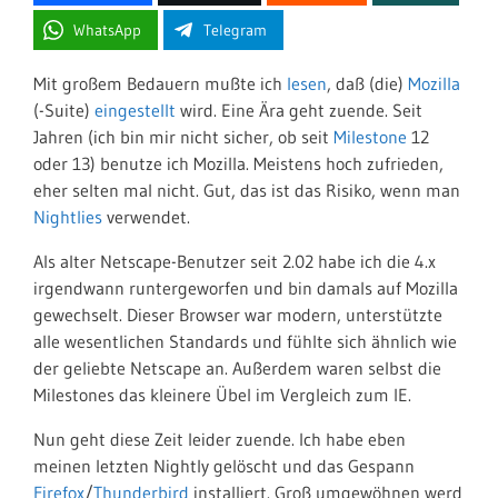
WhatsApp
Telegram
Mit großem Bedauern mußte ich
lesen
, daß (die)
Mozilla
(-Suite)
eingestellt
wird. Eine Ära geht zuende. Seit
Jahren (ich bin mir nicht sicher, ob seit
Milestone
12
oder 13) benutze ich Mozilla. Meistens hoch zufrieden,
eher selten mal nicht. Gut, das ist das Risiko, wenn man
Nightlies
verwendet.
Als alter Netscape-Benutzer seit 2.02 habe ich die 4.x
irgendwann runtergeworfen und bin damals auf Mozilla
gewechselt. Dieser Browser war modern, unterstützte
alle wesentlichen Standards und fühlte sich ähnlich wie
der geliebte Netscape an. Außerdem waren selbst die
Milestones das kleinere Übel im Vergleich zum IE.
Nun geht diese Zeit leider zuende. Ich habe eben
meinen letzten Nightly gelöscht und das Gespann
Firefox
/
Thunderbird
installiert. Groß umgewöhnen werd