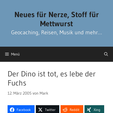
Zum
Zum
Inhalt
Inhalt
Neues für Nerze, Stoff für
springen
springen
Mettwurst
Geocaching, Reisen, Musik und mehr…
Menü
Der Dino ist tot, es lebe der
Fuchs
12. März 2005
von
Mark
Facebook
Twitter
Reddit
Xing