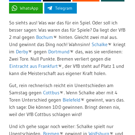
WhatsApp
Telegram
So siehts aus! Was war das für ein Spiel. Oder soll ich
besser sagen: Was waren das für Spiele? Da liegt der VfB
2 mal gegen
Bochum
hinten. Gleicht zwei mal aus.
Und gewinnt das Ding noch! Wahnsinn!
Schalke
kriegt
im
Derby
gegen
Dortmund
das, was sie verdienen:
Zwei Tore. Null Punkte. Bremen verliert gegen die
Eintracht aus Frankfurt
, der VfB steht auf Platz 1 und
kann die Meisterschaft aus eigener Kraft holen.
Gut, rein rechnerisch reicht ein Unentschieden am
Samstag gegen
Cottbus
. Wenn Schalke aber mit 4
Toren Unterschied gegen
Bielefeld
gewinnt, wars das.
Ich sage: Die können 10:0 gewinnen. Bringt denen nix,
weil der VfB Cottbus schlagen wird!
Und ich gehe sogar noch weiter: Schalke spielt nur
Unentschieden,
Bremen
gewinnt in
Wolfsburg
und