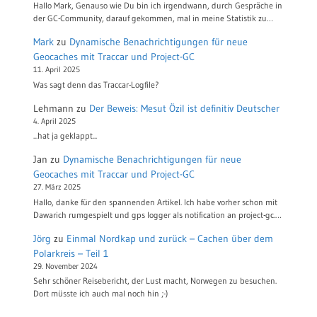
Hallo Mark, Genauso wie Du bin ich irgendwann, durch Gespräche in
der GC-Community, darauf gekommen, mal in meine Statistik zu…
Mark
zu
Dynamische Benachrichtigungen für neue
Geocaches mit Traccar und Project-GC
11. April 2025
Was sagt denn das Traccar-Logfile?
Lehmann
zu
Der Beweis: Mesut Özil ist definitiv Deutscher
4. April 2025
...hat ja geklappt...
Jan
zu
Dynamische Benachrichtigungen für neue
Geocaches mit Traccar und Project-GC
27. März 2025
Hallo, danke für den spannenden Artikel. Ich habe vorher schon mit
Dawarich rumgespielt und gps logger als notification an project-gc.…
Jörg
zu
Einmal Nordkap und zurück – Cachen über dem
Polarkreis – Teil 1
29. November 2024
Sehr schöner Reisebericht, der Lust macht, Norwegen zu besuchen.
Dort müsste ich auch mal noch hin ;-)