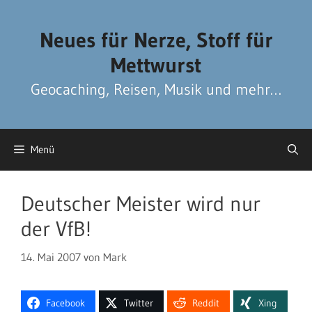
Zum
Zum
Inhalt
Inhalt
Neues für Nerze, Stoff für
springen
springen
Mettwurst
Geocaching, Reisen, Musik und mehr…
Menü
Deutscher Meister wird nur
der VfB!
14. Mai 2007
von
Mark
Facebook
Twitter
Reddit
Xing