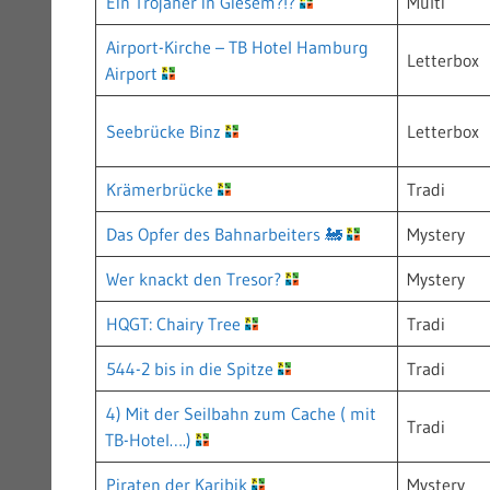
Ein Trojaner in Giesem?!?
Multi
Airport-Kirche – TB Hotel Hamburg
Letterbox
Airport
Seebrücke Binz
Letterbox
Krämerbrücke
Tradi
Das Opfer des Bahnarbeiters 🚂
Mystery
Wer knackt den Tresor?
Mystery
HQGT: Chairy Tree
Tradi
544-2 bis in die Spitze
Tradi
4) Mit der Seilbahn zum Cache ( mit
Tradi
TB-Hotel….)
Piraten der Karibik
Mystery