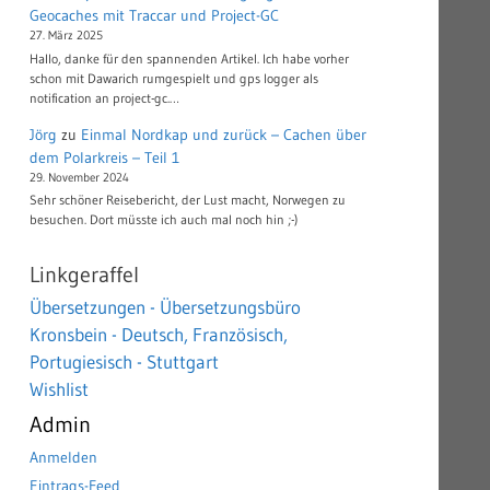
Geocaches mit Traccar und Project-GC
27. März 2025
Hallo, danke für den spannenden Artikel. Ich habe vorher
schon mit Dawarich rumgespielt und gps logger als
notification an project-gc.…
Jörg
zu
Einmal Nordkap und zurück – Cachen über
dem Polarkreis – Teil 1
29. November 2024
Sehr schöner Reisebericht, der Lust macht, Norwegen zu
besuchen. Dort müsste ich auch mal noch hin ;-)
Linkgeraffel
Übersetzungen - Übersetzungsbüro
Kronsbein - Deutsch, Französisch,
Portugiesisch - Stuttgart
Wishlist
Admin
Anmelden
Eintrags-Feed