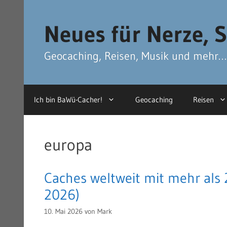
Zum
Zum
Inhalt
Inhalt
Neues für Nerze, S
springen
springen
Geocaching, Reisen, Musik und mehr…
Ich bin BaWü-Cacher!
Geocaching
Reisen
europa
Caches weltweit mit mehr als
2026)
10. Mai 2026
von
Mark