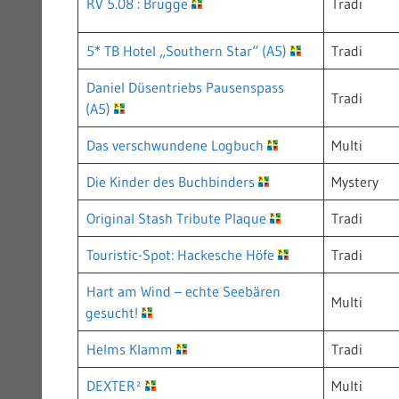
RV 5.08 : Brugge
Tradi
5* TB Hotel „Southern Star“ (A5)
Tradi
Daniel Düsentriebs Pausenspass
Tradi
(A5)
Das verschwundene Logbuch
Multi
Die Kinder des Buchbinders
Mystery
Original Stash Tribute Plaque
Tradi
Touristic-Spot: Hackesche Höfe
Tradi
Hart am Wind – echte Seebären
Multi
gesucht!
Helms Klamm
Tradi
DEXTER²
Multi