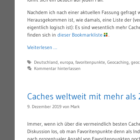
Nachdem ich nach einer aktuellen Fassung gefragt 
Herausgekommen ist, wie damals, eine Liste der (ver
eigentlich logisch ist): Es sind wesentlich mehr Cach
finden sich in
dieser Bookmarkliste
.
Weiterlesen …
Schlagwörter
Deutschland
,
europa
,
favoritenpunkte
,
Geocaching
,
geoc
Kommentar hinterlassen
Caches weltweit mit mehr als
9. Dezember 2019
von
Mark
Immer, wenn ich über die vermeindlich besten Cach
Diskussion los, ob man Favoritenpunkte denn als Ind
nach prozentualer Anzahl von Favoritenpunkten noch