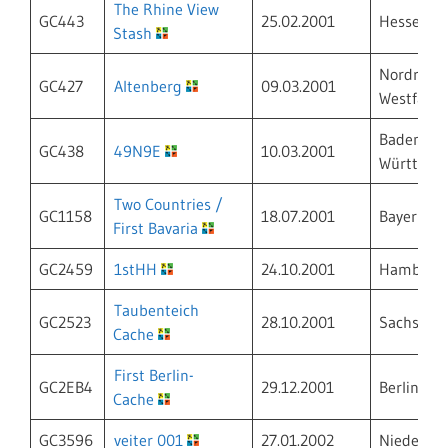
The Rhine View
GC443
25.02.2001
Hessen
Stash
Nordrhein
GC427
Altenberg
09.03.2001
Westfalen
Baden-
GC438
49N9E
10.03.2001
Württemb
Two Countries /
GC1158
18.07.2001
Bayern
First Bavaria
GC2459
1stHH
24.10.2001
Hamburg
Taubenteich
GC2523
28.10.2001
Sachsen
Cache
First Berlin-
GC2EB4
29.12.2001
Berlin
Cache
GC3596
veiter 001
27.01.2002
Niedersa