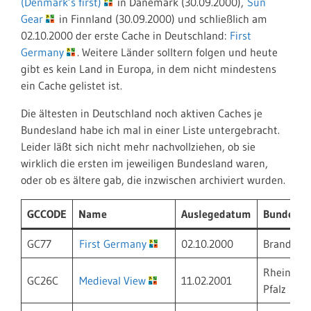
(Denmark’s first)
in Dänemark (30.09.2000),
Sun
Gear
in Finnland (30.09.2000) und schließlich am
02.10.2000 der erste Cache in Deutschland:
First
Germany
. Weitere Länder solltern folgen und heute
gibt es kein Land in Europa, in dem nicht mindestens
ein Cache gelistet ist.
Die ältesten in Deutschland noch aktiven Caches je
Bundesland habe ich mal in einer Liste untergebracht.
Leider läßt sich nicht mehr nachvollziehen, ob sie
wirklich die ersten im jeweiligen Bundesland waren,
oder ob es ältere gab, die inzwischen archiviert wurden.
GCCODE
Name
Auslegedatum
Bundesla
GC77
First Germany
02.10.2000
Brandenb
Rheinland
GC26C
Medieval View
11.02.2001
Pfalz