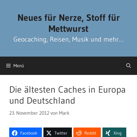
Zum
Zum
Inhalt
Inhalt
Neues für Nerze, Stoff für
springen
springen
Mettwurst
Geocaching, Reisen, Musik und mehr…
Menü
Die ältesten Caches in Europa
und Deutschland
23. November 2012
von
Mark
Facebook
Twitter
Reddit
Xing