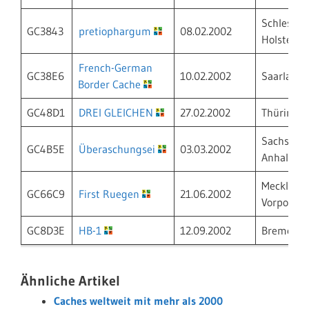
Schleswig
GC3843
pretiophargum
08.02.2002
Holstein
French-German
GC38E6
10.02.2002
Saarland
Border Cache
GC48D1
DREI GLEICHEN
27.02.2002
Thüringe
Sachsen-
GC4B5E
Überaschungsei
03.03.2002
Anhalt
Mecklenb
GC66C9
First Ruegen
21.06.2002
Vorpomm
GC8D3E
HB-1
12.09.2002
Bremen
Ähnliche Artikel
Caches weltweit mit mehr als 2000