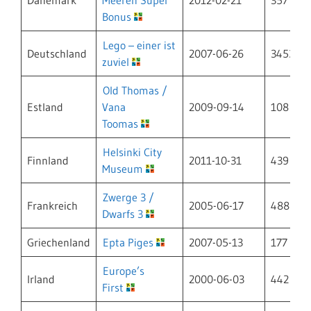
Dänemark
Meeren Super
2012-02-21
357
Bonus
Lego – einer ist
Deutschland
2007-06-26
3453
zuviel
Old Thomas /
Estland
Vana
2009-09-14
108
Toomas
Helsinki City
Finnland
2011-10-31
439
Museum
Zwerge 3 /
Frankreich
2005-06-17
488
Dwarfs 3
Griechenland
Epta Piges
2007-05-13
177
Europe’s
Irland
2000-06-03
442
First