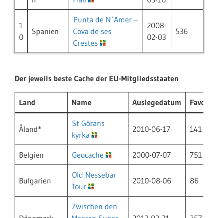
Punta de N´Amer –
1
2008-
Spanien
Cova de ses
536
0
02-03
Crestes
Der jeweils beste Cache der EU-Mitgliedsstaaten
Land
Name
Auslegedatum
Favorit
St Görans
Åland*
2010-06-17
141
kyrka
Belgien
Geocache
2000-07-07
751
Old Nessebar
Bulgarien
2010-08-06
86
Tour
Zwischen den