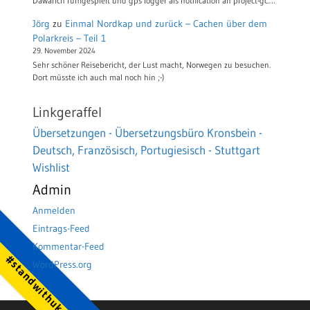
Dawarich rumgespielt und gps logger als notification an project-gc.…
Jörg
zu
Einmal Nordkap und zurück – Cachen über dem
Polarkreis – Teil 1
29. November 2024
Sehr schöner Reisebericht, der Lust macht, Norwegen zu besuchen.
Dort müsste ich auch mal noch hin ;-)
Linkgeraffel
Übersetzungen - Übersetzungsbüro Kronsbein -
Deutsch, Französisch, Portugiesisch - Stuttgart
Wishlist
Admin
Anmelden
Eintrags-Feed
Kommentar-Feed
#standwithukraine
WordPress.org