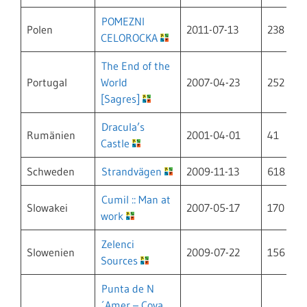
POMEZNI
Polen
2011-07-13
238
CELOROCKA
The End of the
Portugal
World
2007-04-23
252
[Sagres]
Dracula’s
Rumänien
2001-04-01
41
Castle
Schweden
Strandvägen
2009-11-13
618
Cumil :: Man at
Slowakei
2007-05-17
170
work
Zelenci
Slowenien
2009-07-22
156
Sources
Punta de N
´Amer – Cova