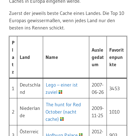
Caches in Europa eingehen werde.
Zuerst der jeweils beste Cache eines Landes. Die Top 10
Europas gewissermaßen, wenn jedes Land nur den
besten ins Rennen schickt.
P
l
Ausle
Favorit
a
Land
Name
gedat
enpun
t
um
kte
z
Deutschla
Lego – einer ist
2007-
1
3453
nd
zuviel
06-26
The hunt for Red
Niederlan
2009-
2
October (nacht
1010
de
11-25
cache)
Österreic
2012-
3
Hofburg Palace
903