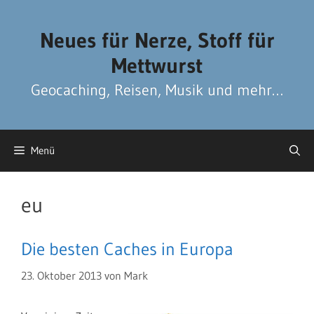
Zum
Zum
Inhalt
Inhalt
Neues für Nerze, Stoff für
springen
springen
Mettwurst
Geocaching, Reisen, Musik und mehr…
Menü
eu
Die besten Caches in Europa
23. Oktober 2013
von
Mark