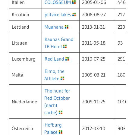
Italien
COLOSSEUM
2005-01-06
446
Kroatien
plitvice lakes
2008-08-27
212
Lettland
Muahaha
2013-01-31
220
Kaunas Grand
Litauen
2011-05-18
93
TB Hotel
Luxemburg
Red Land
2010-07-25
291
Elmo, the
Malta
2009-03-21
180
Athlete
The hunt for
Red October
Niederlande
2009-11-25
1010
(nacht
cache)
Hofburg
Österreich
2012-03-10
903
Palace