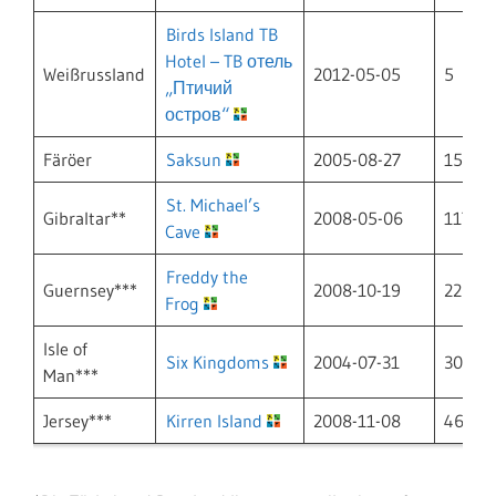
Birds Island TB
Hotel – TB отель
Weißrussland
2012-05-05
5
„Птичий
остров“
Färöer
Saksun
2005-08-27
15
St. Michael’s
Gibraltar**
2008-05-06
117
Cave
Freddy the
Guernsey***
2008-10-19
22
Frog
Isle of
Six Kingdoms
2004-07-31
30
Man***
Jersey***
Kirren Island
2008-11-08
46