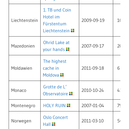
1. TB und Coin
Hotel im
Liechtenstein
2009-09-19
109
Fürstentum
Liechtenstein
Ohrid Lake at
Mazedonien
2007-09-17
20
your hands
The highest
Moldawien
cache in
2011-09-18
6
Moldova
Grotte de L‘
Monaco
2010-10-24
43
Observatoire
Montenegro
HOLY RUIN
2007-01-04
79
Oslo Concert
Norwegen
2011-03-10
568
Hall