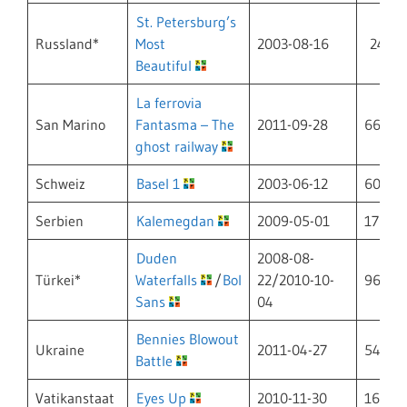
St. Petersburg’s
Russland*
Most
2003-08-16
242
Beautiful
La ferrovia
San Marino
Fantasma – The
2011-09-28
66
ghost railway
Schweiz
Basel 1
2003-06-12
602
Serbien
Kalemegdan
2009-05-01
17
Duden
2008-08-
Türkei*
Waterfalls
/
Bol
22/2010-10-
96/79
Sans
04
Bennies Blowout
Ukraine
2011-04-27
54
Battle
Vatikanstaat
Eyes Up
2010-11-30
163