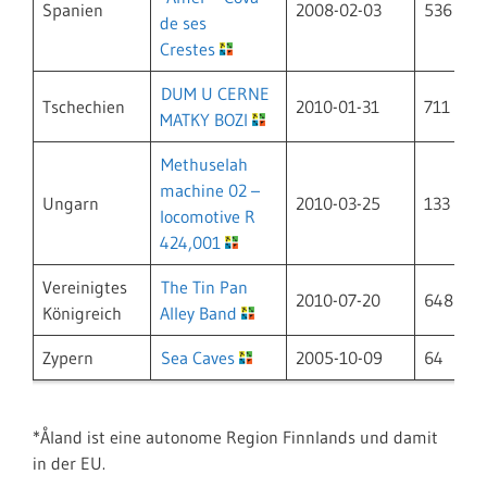
Spanien
2008-02-03
536
de ses
Crestes
DUM U CERNE
Tschechien
2010-01-31
711
MATKY BOZI
Methuselah
machine 02 –
Ungarn
2010-03-25
133
locomotive R
424,001
Vereinigtes
The Tin Pan
2010-07-20
648
Königreich
Alley Band
Zypern
Sea Caves
2005-10-09
64
*Åland ist eine autonome Region Finnlands und damit
in der EU.