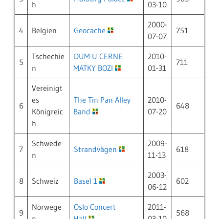
h
03-10
2000-
4
Belgien
Geocache
751
07-07
Tschechie
DUM U CERNE
2010-
5
711
n
MATKY BOZI
01-31
Vereinigt
es
The Tin Pan Alley
2010-
6
648
Königreic
Band
07-20
h
Schwede
2009-
7
Strandvägen
618
n
11-13
2003-
8
Schweiz
Basel 1
602
06-12
Norwege
Oslo Concert
2011-
9
568
n
Hall
03-10