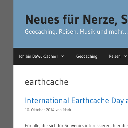
Zum
Zum
Inhalt
Inhalt
Neues für Nerze, S
springen
springen
Geocaching, Reisen, Musik und mehr…
Ich bin BaWü-Cacher!
Geocaching
Reisen
earthcache
International Earthcache Day
10. Oktober 2014
von
Mark
Für alle, die sich für Souvenirs interessieren, hier 