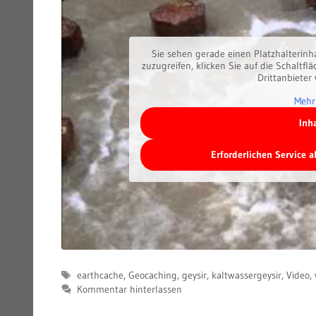
Sie sehen gerade einen Platzhalterinh
zuzugreifen, klicken Sie auf die Schaltfl
Drittanbieter
Mehr
Inh
Erforderlichen Service 
Schlagwörter
earthcache
,
Geocaching
,
geysir
,
kaltwassergeysir
,
Video
,
Kommentar hinterlassen