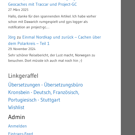
Geocaches mit Traccar und Project-GC
27. März 2025
Hallo, danke für den spannenden Artikel. Ich habe vorher
schon mit Dawarich rumgespielt und gps logger als
notification an project-gc.…
Jörg
zu
Einmal Nordkap und zurück – Cachen über
dem Polarkreis – Teil 1
29. November 2024
Sehr schöner Reisebericht, der Lust macht, Norwegen zu
besuchen. Dort müsste ich auch mal noch hin ;-)
Linkgeraffel
Übersetzungen - Übersetzungsbüro
Kronsbein - Deutsch, Französisch,
Portugiesisch - Stuttgart
Wishlist
Admin
Anmelden
Eintrags-Feed