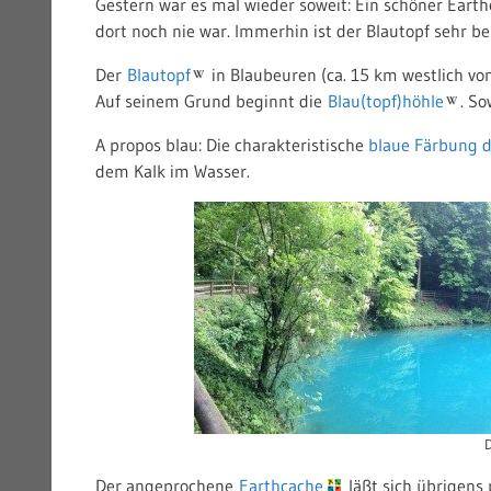
Gestern war es mal wieder soweit: Ein schöner Earth
dort noch nie war. Immerhin ist der Blautopf sehr b
Der
Blautopf
in Blaubeuren (ca. 15 km westlich von
Auf seinem Grund beginnt die
Blau(topf)höhle
. So
A propos blau: Die charakteristische
blaue Färbung 
dem Kalk im Wasser.
D
Der angeprochene
Earthcache
läßt sich übrigens