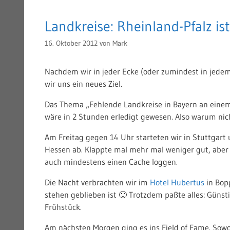
Landkreise: Rheinland-Pfalz is
16. Oktober 2012
von
Mark
Nachdem wir in jeder Ecke (oder zumindest in jede
wir uns ein neues Ziel.
Das Thema „Fehlende Landkreise in Bayern an einem 
wäre in 2 Stunden erledigt gewesen. Also warum nich
Am Freitag gegen 14 Uhr starteten wir in Stuttgart
Hessen ab. Klappte mal mehr mal weniger gut, aber 
auch mindestens einen Cache loggen.
Die Nacht verbrachten wir im
Hotel Hubertus
in Bopp
stehen geblieben ist 🙂 Trotzdem paßte alles: Günst
Frühstück.
Am nächsten Morgen ging es ins Field of Fame. Sowoh