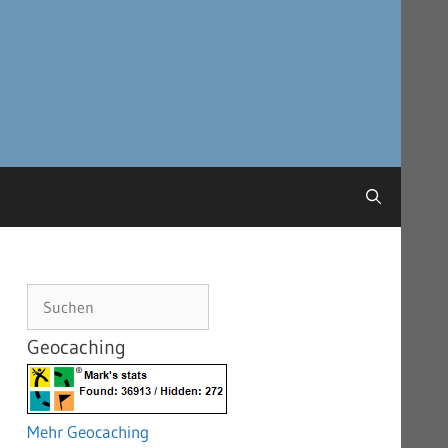
Suchen
Geocaching
Mehr Geocaching