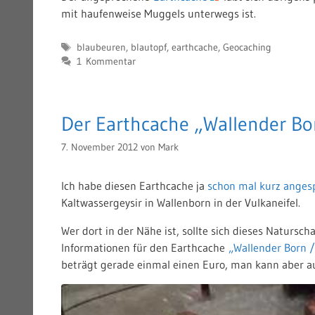
mit haufenweise Muggels unterwegs ist.
Schlagwörter
blaubeuren
,
blautopf
,
earthcache
,
Geocaching
1 Kommentar
Der Earthcache „Wallender Bo
7. November 2012
von
Mark
Ich habe diesen Earthcache ja
schon mal kurz anges
Kaltwassergeysir in Wallenborn in der Vulkaneifel.
Wer dort in der Nähe ist, sollte sich dieses Natursc
Informationen für den Earthcache
„Wallender Born 
beträgt gerade einmal einen Euro, man kann aber a