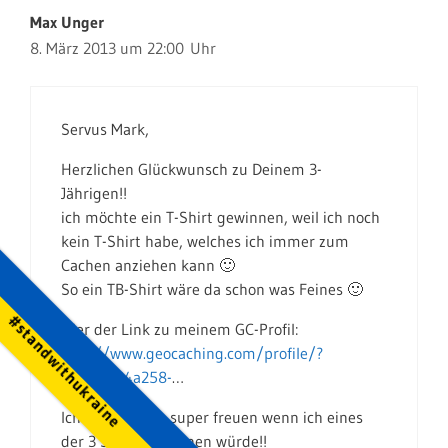
Max Unger
8. März 2013 um 22:00 Uhr
Servus Mark,
Herzlichen Glückwunsch zu Deinem 3-
Jährigen!!
ich möchte ein T-Shirt gewinnen, weil ich noch
kein T-Shirt habe, welches ich immer zum
Cachen anziehen kann 🙂
So ein TB-Shirt wäre da schon was Feines 🙂
#standwithukraine
Hier der Link zu meinem GC-Profil:
http://www.geocaching.com/profile/?
guid=ca34a258-
…
Ich würde mich super freuen wenn ich eines
der 3 Shirts gewinnen würde!!