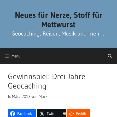
Zum
Zum
Inhalt
Inhalt
Neues für Nerze, Stoff für
springen
springen
Mettwurst
Geocaching, Reisen, Musik und mehr…
Menü
Gewinnspiel: Drei Jahre
Geocaching
6. März 2013
von
Mark
Facebook
Twitter
Reddit