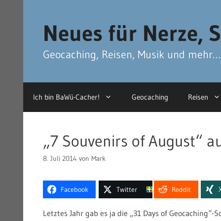
Zum
Zum
Inhalt
Inhalt
Neues für Nerze, S
springen
springen
Geocaching, Reisen, Musik und mehr…
Ich bin BaWü-Cacher!
Geocaching
Reisen
„7 Souvenirs of August“ a
8. Juli 2014
von
Mark
Facebook
Twitter
Reddit
Letztes Jahr gab es ja die „31 Days of Geocaching“-