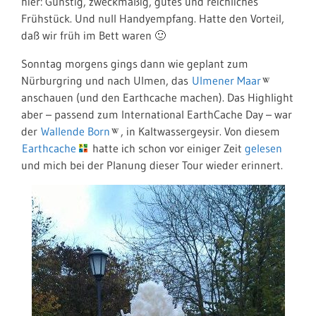
hier: Günstig, zweckmäßig, gutes und reichliches
Frühstück. Und null Handyempfang. Hatte den Vorteil,
daß wir früh im Bett waren 🙂
Sonntag morgens gings dann wie geplant zum
Nürburgring und nach Ulmen, das
Ulmener Maar
anschauen (und den Earthcache machen). Das Highlight
aber – passend zum International EarthCache Day – war
der
Wallende Born
, in Kaltwassergeysir. Von diesem
Earthcache
hatte ich schon vor einiger Zeit
gelesen
und mich bei der Planung dieser Tour wieder erinnert.