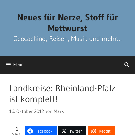
Zum
Zum
Inhalt
Inhalt
Neues für Nerze, Stoff für
springen
springen
Mettwurst
Geocaching, Reisen, Musik und mehr…
Menü
Landkreise: Rheinland-Pfalz
ist komplett!
16. Oktober 2012
von
Mark
1
Facebook
Twitter
Reddit
SHARE