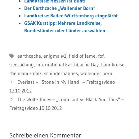
Landkreise: Hessen ist bunt!
Der Earthcache „Wallender Born“
Landkreise: Baden-Württemberg eingefärbt
GSAK Kurztipp: Mehrere Landkreise,
Bundesländer oder Länder auswählen
Schlagwörter
earthcache
,
enigma #1
,
field of fame
,
fof
,
Geocaching
,
International EarthCache Day
,
Landkreise
,
rheinland-pfalz
,
schinderhannes
,
wallender born
Everlast – „Stone In My Hand“ – Freitagsvideo
12.10.2012
The Wolfe Tones – „Come out ye Black And Tans“ –
Freitagsvideo 19.10.2012
Schreibe einen Kommentar