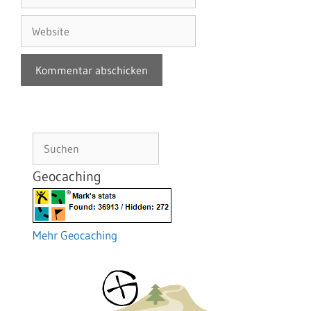
Mail-
Adresse
Website
Suchen
Geocaching
Mehr Geocaching