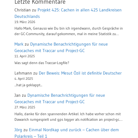
Letzte Kommentare
Christian
zu
Projekt 425: Cachen in allen 425 Landkreisen
Deutschlands
19. März 2026
Hallo Mark, Genauso wie Du bin ich irgendwann, durch Gespräche in
der GC-Community, darauf gekommen, mal in meine Statistik zu…
Mark
zu
Dynamische Benachrichtigungen für neue
Geocaches mit Traccar und Project-GC
11. April 2025
Was sagt denn das Traccar-Logfile?
Lehmann
zu
Der Beweis: Mesut Özil ist definitiv Deutscher
4. April 2025
...hat ja geklappt...
Jan
zu
Dynamische Benachrichtigungen für neue
Geocaches mit Traccar und Project-GC
27. März 2025
Hallo, danke für den spannenden Artikel. Ich habe vorher schon mit
Dawarich rumgespielt und gps logger als notification an project-gc.…
Jörg
zu
Einmal Nordkap und zurück – Cachen über dem
Polarkreis – Teil 1