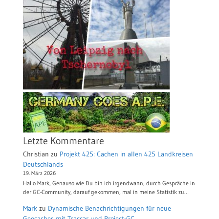
Letzte Kommentare
Christian
zu
Projekt 425: Cachen in allen 425 Landkreisen
Deutschlands
19. März 2026
Hallo Mark, Genauso wie Du bin ich irgendwann, durch Gespräche in
der GC-Community, darauf gekommen, mal in meine Statistik zu…
Mark
zu
Dynamische Benachrichtigungen für neue
Geocaches mit Traccar und Project-GC