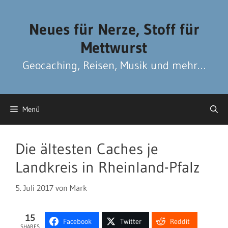
Zum
Zum
Inhalt
Inhalt
Neues für Nerze, Stoff für
springen
springen
Mettwurst
Geocaching, Reisen, Musik und mehr…
Menü
Die ältesten Caches je
Landkreis in Rheinland-Pfalz
5. Juli 2017
von
Mark
15
Facebook
Twitter
Reddit
SHARES