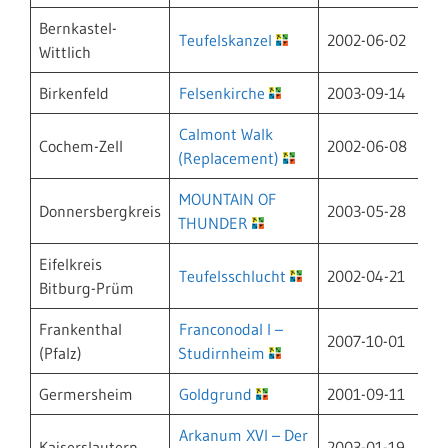
Bernkastel-
Teufelskanzel
2002-06-02
Wittlich
Birkenfeld
Felsenkirche
2003-09-14
Calmont Walk
Cochem-Zell
2002-06-08
(Replacement)
MOUNTAIN OF
Donnersbergkreis
2003-05-28
THUNDER
Eifelkreis
Teufelsschlucht
2002-04-21
Bitburg-Prüm
Frankenthal
Franconodal I –
2007-10-01
(Pfalz)
Studirnheim
Germersheim
Goldgrund
2001-09-11
Arkanum XVI – Der
Kaiserslautern
2003-01-19