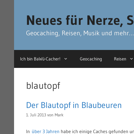
Zum
Zum
Inhalt
Inhalt
Neues für Nerze, S
springen
springen
Geocaching, Reisen, Musik und mehr…
Ich bin BaWü-Cacher!
Geocaching
Reisen
blautopf
Der Blautopf in Blaubeuren
1. Juli 2013
von
Mark
In
über 3 Jahren
habe ich einige Caches gefunden un