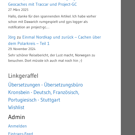
Geocaches mit Traccar und Project-GC
27. März 2025
Hallo, danke für den spannenden Artikel. Ich habe vorher
schon mit Dawarich rumgespielt und gps logger als
notification an project-gc.…
Jörg
zu
Einmal Nordkap und zurück – Cachen über
dem Polarkreis – Teil 1
29. November 2024
Sehr schöner Reisebericht, der Lust macht, Norwegen zu
besuchen. Dort müsste ich auch mal noch hin ;-)
Linkgeraffel
Übersetzungen - Übersetzungsbüro
Kronsbein - Deutsch, Französisch,
Portugiesisch - Stuttgart
Wishlist
Admin
Anmelden
Eintrags-Feed