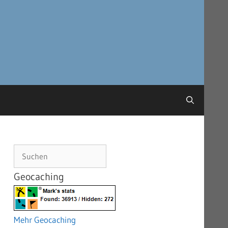
Suchen
Geocaching
Mehr Geocaching