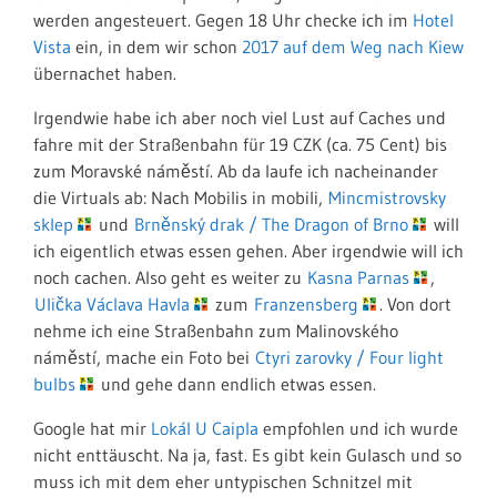
werden angesteuert. Gegen 18 Uhr checke ich im
Hotel
Vista
ein, in dem wir schon
2017 auf dem Weg nach Kiew
übernachet haben.
Irgendwie habe ich aber noch viel Lust auf Caches und
fahre mit der Straßenbahn für 19 CZK (ca. 75 Cent) bis
zum Moravské náměstí. Ab da laufe ich nacheinander
die Virtuals ab: Nach Mobilis in mobili,
Mincmistrovsky
sklep
und
Brněnský drak / The Dragon of Brno
will
ich eigentlich etwas essen gehen. Aber irgendwie will ich
noch cachen. Also geht es weiter zu
Kasna Parnas
,
Ulička Václava Havla
zum
Franzensberg
. Von dort
nehme ich eine Straßenbahn zum Malinovského
náměstí, mache ein Foto bei
Ctyri zarovky / Four light
bulbs
und gehe dann endlich etwas essen.
Google hat mir
Lokál U Caipla
empfohlen und ich wurde
nicht enttäuscht. Na ja, fast. Es gibt kein Gulasch und so
muss ich mit dem eher untypischen Schnitzel mit