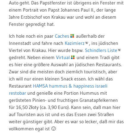
Auto geht. Das Papstfenster ist übrigens ein Fenster mit
einem Portrait von Papst Johannes Paul II., der lange
Jahre Erzbischof von Krakau war und wohl an diesem
Fenster gepredigt hat.
Ich hole noch ein paar
Caches
außerhalb der
Innenstadt und fahre nach
Kazimierz
, ins jüdischen
Viertel von Krakau. Hier wurde bspw.
Schindlers Liste
gedreht. Neben einem
Virtual
und einem Tradi gibt
es hier eine größere Auswahl an jüdischen Restaurants.
Zwar sind die meisten doch ziemlich touristisch, aber
ich will nur einen kleinen Snack essen. Ich wähl das
Restaurant
HAMSA hummus & happiness israeli
restobar
und genieße eine Portion Hummus mit
gerösteten Pinien- und fruchtigen Granatapfelkernen
für 16,50 Złoty (ca. 3,90 Euro). Kann sein, daß man hier
auf Touristen aus ist und es das Essen zwei Straßen
weiter günstiger gibt. Aber es war so lecker, daß mir das
vollkommen egal ist 🙂