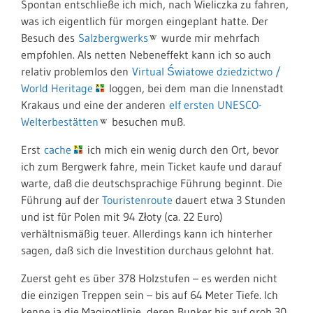
Spontan entschließe ich mich, nach Wieliczka zu fahren,
was ich eigentlich für morgen eingeplant hatte. Der
Besuch des
Salzbergwerks
wurde mir mehrfach
empfohlen. Als netten Nebeneffekt kann ich so auch
relativ problemlos den
Virtual Światowe dziedzictwo /
World Heritage
loggen, bei dem man die Innenstadt
Krakaus und eine der anderen
elf ersten UNESCO-
Welterbestätten
besuchen muß.
Erst
cache
ich mich ein wenig durch den Ort, bevor
ich zum Bergwerk fahre, mein Ticket kaufe und darauf
warte, daß die deutschsprachige Führung beginnt. Die
Führung auf der
Touristenroute
dauert etwa 3 Stunden
und ist für Polen mit 94 Złoty (ca. 22 Euro)
verhältnismäßig teuer. Allerdings kann ich hinterher
sagen, daß sich die Investition durchaus gelohnt hat.
Zuerst geht es über 378 Holzstufen – es werden nicht
die einzigen Treppen sein – bis auf 64 Meter Tiefe. Ich
kenne ja die Maginotlinie, deren Bunker bis auf grob 30