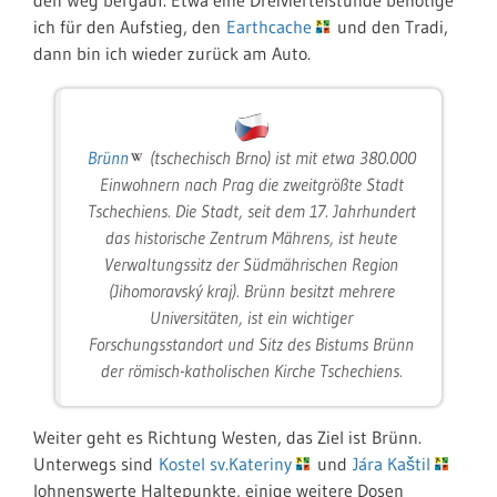
den Weg bergauf. Etwa eine Dreiviertelstunde benötige
ich für den Aufstieg, den
Earthcache
und den Tradi,
dann bin ich wieder zurück am Auto.
Brünn
(tschechisch Brno) ist mit etwa 380.000
Einwohnern nach Prag die zweitgrößte Stadt
Tschechiens. Die Stadt, seit dem 17. Jahrhundert
das historische Zentrum Mährens, ist heute
Verwaltungssitz der Südmährischen Region
(Jihomoravský kraj). Brünn besitzt mehrere
Universitäten, ist ein wichtiger
Forschungsstandort und Sitz des Bistums Brünn
der römisch-katholischen Kirche Tschechiens.
Weiter geht es Richtung Westen, das Ziel ist Brünn.
Unterwegs sind
Kostel sv.Kateriny
und
Jára Kaštil
lohnenswerte Haltepunkte, einige weitere Dosen