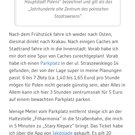
Hauptstadt Polens“ bezeichnet und gilt als das
„Jahrhunderte alte Zentrum des polnischen
Staatswesens“.
Nach dem Frühstück fahre ich wieder nach Osten,
diesmal direkt nach Krakau. Nach einigen Caches am
Stadtrand fahre ich in die Innenstadt. Vorab habe ich
mir dort eine Spur von Caches zurechtgeplant. Vorab
habe ich einen
Parkplatz
in der ul. Straszewskiego 14
gefunden, der von der Lage super in meine Planungen
passt. 6 bis 7 Złoty (ca. 1,40 bis 1,65 Euro) pro Stunde
mögen für Polen nicht gerade günstig sein, aber Alles in
Allem kann ich hier 3 Stunden zentrumsnah für 5 Euro
auf einem bewachten Parkplatz parken.
Wenige Meter vom Parkplatz entfernt steige ich an der
Haltestelle „Filharmonia“ in die Straßenbahn, die mich
in 5 Minuten zu „Stary Kleparz“ bringt. Das Ticket habe
ich über die App von
Jakdojade
gekauft. Es gilt 20