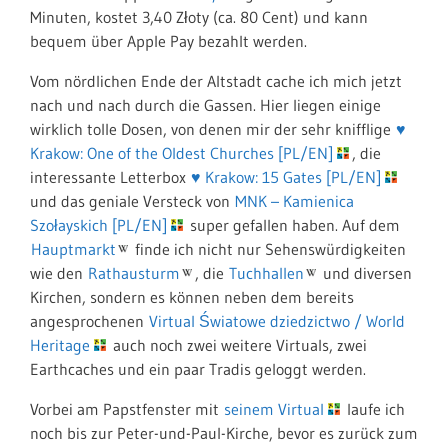
Minuten, kostet 3,40 Złoty (ca. 80 Cent) und kann
bequem über Apple Pay bezahlt werden.
Vom nördlichen Ende der Altstadt cache ich mich jetzt
nach und nach durch die Gassen. Hier liegen einige
wirklich tolle Dosen, von denen mir der sehr knifflige
♥
Krakow: One of the Oldest Churches [PL/EN]
, die
interessante Letterbox
♥ Krakow: 15 Gates [PL/EN]
und das geniale Versteck von
MNK – Kamienica
Szołayskich [PL/EN]
super gefallen haben. Auf dem
Hauptmarkt
finde ich nicht nur Sehenswürdigkeiten
wie den
Rathausturm
, die
Tuchhallen
und diversen
Kirchen, sondern es können neben dem bereits
angesprochenen
Virtual Światowe dziedzictwo / World
Heritage
auch noch zwei weitere Virtuals, zwei
Earthcaches und ein paar Tradis geloggt werden.
Vorbei am Papstfenster mit
seinem Virtual
laufe ich
noch bis zur Peter-und-Paul-Kirche, bevor es zurück zum