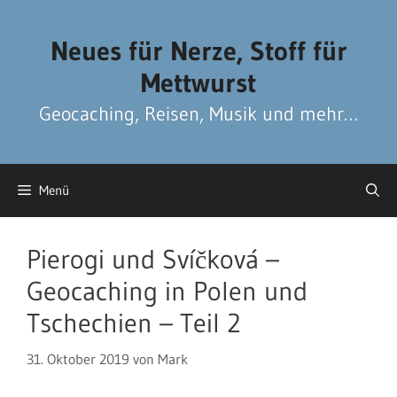
Zum
Zum
Inhalt
Inhalt
Neues für Nerze, Stoff für
springen
springen
Mettwurst
Geocaching, Reisen, Musik und mehr…
Menü
Pierogi und Svíčková –
Geocaching in Polen und
Tschechien – Teil 2
31. Oktober 2019
von
Mark