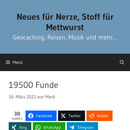
Zum
Zum
Inhalt
Inhalt
Neues für Nerze, Stoff für
springen
springen
Mettwurst
Geocaching, Reisen, Musik und mehr…
Menü
19500 Funde
16. März 2021
von
Mark
30
Facebook
Twitter
Reddit
SHARES
Xing
WhatsApp
Telegram