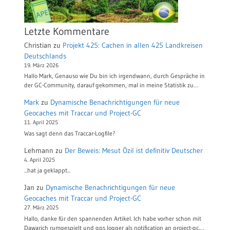
Letzte Kommentare
Christian
zu
Projekt 425: Cachen in allen 425 Landkreisen
Deutschlands
19. März 2026
Hallo Mark, Genauso wie Du bin ich irgendwann, durch Gespräche in
der GC-Community, darauf gekommen, mal in meine Statistik zu…
Mark
zu
Dynamische Benachrichtigungen für neue
Geocaches mit Traccar und Project-GC
11. April 2025
Was sagt denn das Traccar-Logfile?
Lehmann
zu
Der Beweis: Mesut Özil ist definitiv Deutscher
4. April 2025
...hat ja geklappt...
Jan
zu
Dynamische Benachrichtigungen für neue
Geocaches mit Traccar und Project-GC
27. März 2025
Hallo, danke für den spannenden Artikel. Ich habe vorher schon mit
Dawarich rumgespielt und gps logger als notification an project-gc.…