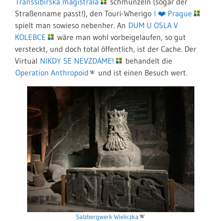
Transsibirska magistrala
schmunzeln (sogar der
Straßenname passt!), den Touri-Wherigo
I ❤️ Prague
spielt man sowieso nebenher. An
DUM U OSLA V
KOLEBCE
wäre man wohl vorbeigelaufen, so gut
versteckt, und doch total öffentlich, ist der Cache. Der
Virtual
NIKDY SE NEVZDÁME!
behandelt die
Operation Anthropoid
und ist einen Besuch wert.
Salzbergwerk Wieliczka