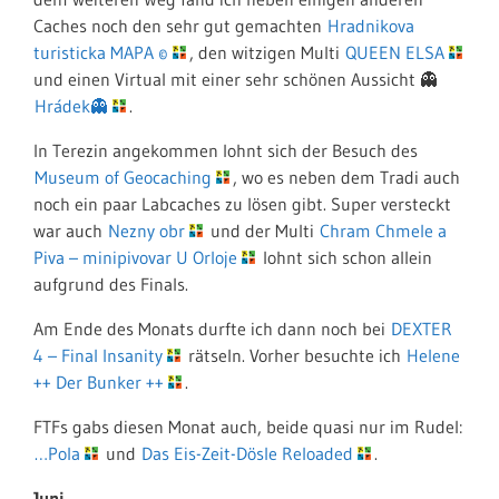
Caches noch den sehr gut gemachten
Hradnikova
turisticka MAPA ©
, den witzigen Multi
QUEEN ELSA
und einen Virtual mit einer sehr schönen Aussicht 👻
Hrádek👻
.
In Terezin angekommen lohnt sich der Besuch des
Museum of Geocaching
, wo es neben dem Tradi auch
noch ein paar Labcaches zu lösen gibt. Super versteckt
war auch
Nezny obr
und der Multi
Chram Chmele a
Piva – minipivovar U Orloje
lohnt sich schon allein
aufgrund des Finals.
Am Ende des Monats durfte ich dann noch bei
DEXTER
4 – Final Insanity
rätseln. Vorher besuchte ich
Helene
++ Der Bunker ++
.
FTFs gabs diesen Monat auch, beide quasi nur im Rudel:
…Pola
und
Das Eis-Zeit-Dösle Reloaded
.
Juni