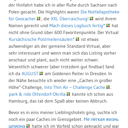
der Hinfahrt habe ich in aller Ruhe durch Sachsen nach
Polen gecacht. Die Highlights waren
Die Notfallapotheke
für Geocacher
, die
XXL Überraschung!
wird ihrem
Namen gerecht und
Mach dieses Logbuch fertig*
hat
nicht ohne Grund über 600 Favoritenpunkte. Der Virtual
Kursächsische Postmeilensäulen*
ist etwas
aufwendiger als der gemeine Standard-Virtual, aber
sehr interessant und wenn man sich das Listing vorher
anschaut und plant, auch nicht weiter schwer.
Wesentlich schwerer (aber trotzdem gut findbar) fand
ich da
AUGUST
am Goldenen Reiter in Dresden. In
der Nähe besuchte ich wieder eine „Caches in großer
Höhe“-Challenge,
Into Thin Air – Challenge Cache
.
park & ride Ottendorf-Okrilla
kannte ich schon aus
Hamburg, das tat dem Spaß aber keinen Abbruch.
Bevor es in eins meiner Lieblingshotels ging, suchte ich
noch ein paar Caches im Grenzgebiet.
Не легкая жизнь
шпиона
hatte ich im Vorfeld schon geknackt und war