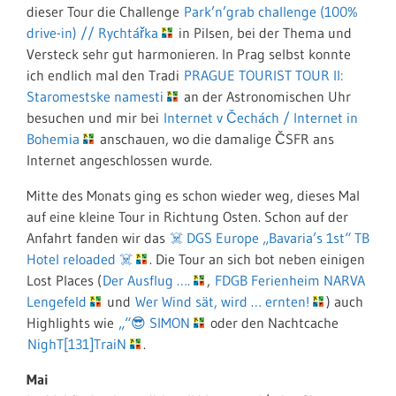
dieser Tour die Challenge
Park’n’grab challenge (100%
drive-in) // Rychtářka
in Pilsen, bei der Thema und
Versteck sehr gut harmonieren. In Prag selbst konnte
ich endlich mal den Tradi
PRAGUE TOURIST TOUR II:
Staromestske namesti
an der Astronomischen Uhr
besuchen und mir bei
Internet v Čechách / Internet in
Bohemia
anschauen, wo die damalige ČSFR ans
Internet angeschlossen wurde.
Mitte des Monats ging es schon wieder weg, dieses Mal
auf eine kleine Tour in Richtung Osten. Schon auf der
Anfahrt fanden wir das
☠️ DGS Europe „Bavaria’s 1st“ TB
Hotel reloaded ☠️
. Die Tour an sich bot neben einigen
Lost Places (
Der Ausflug ….
,
FDGB Ferienheim NARVA
Lengefeld
und
Wer Wind sät, wird … ernten!
) auch
Highlights wie
„“😎 SIMON
oder den Nachtcache
NighT[131]TraiN
.
Mai