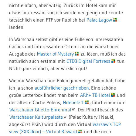
nicht einfach, aber witzig. Zurück im Hotel kam mir
etwas interessant vor, ich wurde neugierig und konnte
tatsächlich einen FTF vor Publish bei
Palac Lagow
landen!
In Warschau selbst gibt es eine Fülle von interessanten
Caches und interessanten Orten. Um die Warschauer
Ausgabe des
Master of Mystery
zu lösen, muß ich das
natürlich auch erstmal mit
CTD3 Digital Fortress
tun.
Nicht ganz einfach, aber wirklich gut!
Wie mir Warschau und Polen generell gefallen hat, habe
ich ja schon
ausführlicher geschrieben
. Eine schöne
große Letterbox findet man beim
ARh+ TB Hotel
und
der älteste Cache Polens,
Ndebele 1
, führt einen zum
Warschauer Ghetto-Ehrenmal
. Der Pflichtbesuch des
Warschauer Kulturpalasts
(Pałac Kultury i Nauki,
abgekürzt PKiN) wird durch den Virtual
Warsaw’s TOP
view (XXX floor) – Virtual Reward
und die noch