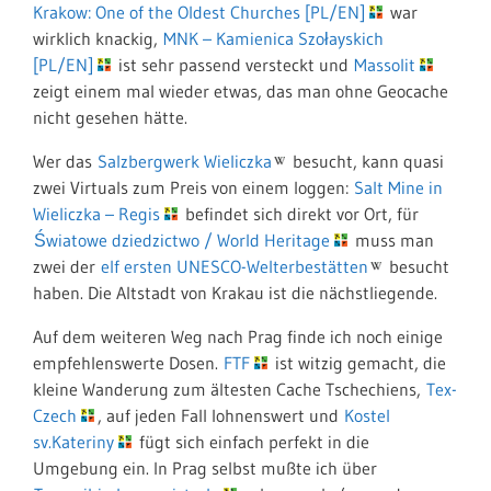
Krakow: One of the Oldest Churches [PL/EN]
war
wirklich knackig,
MNK – Kamienica Szołayskich
[PL/EN]
ist sehr passend versteckt und
Massolit
zeigt einem mal wieder etwas, das man ohne Geocache
nicht gesehen hätte.
Wer das
Salzbergwerk Wieliczka
besucht, kann quasi
zwei Virtuals zum Preis von einem loggen:
Salt Mine in
Wieliczka – Regis
befindet sich direkt vor Ort, für
Światowe dziedzictwo / World Heritage
muss man
zwei der
elf ersten UNESCO-Welterbestätten
besucht
haben. Die Altstadt von Krakau ist die nächstliegende.
Auf dem weiteren Weg nach Prag finde ich noch einige
empfehlenswerte Dosen.
FTF
ist witzig gemacht, die
kleine Wanderung zum ältesten Cache Tschechiens,
Tex-
Czech
, auf jeden Fall lohnenswert und
Kostel
sv.Kateriny
fügt sich einfach perfekt in die
Umgebung ein. In Prag selbst mußte ich über