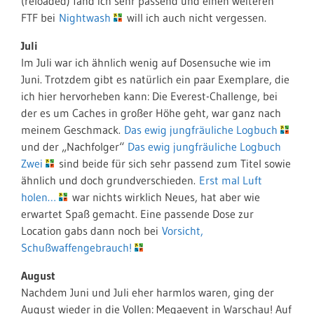
(reloaded) fand ich sehr passend und einen weiteren
FTF bei
Nightwash
will ich auch nicht vergessen.
Juli
Im Juli war ich ähnlich wenig auf Dosensuche wie im
Juni. Trotzdem gibt es natürlich ein paar Exemplare, die
ich hier hervorheben kann: Die Everest-Challenge, bei
der es um Caches in großer Höhe geht, war ganz nach
meinem Geschmack.
Das ewig jungfräuliche Logbuch
und der „Nachfolger“
Das ewig jungfräuliche Logbuch
Zwei
sind beide für sich sehr passend zum Titel sowie
ähnlich und doch grundverschieden.
Erst mal Luft
holen…
war nichts wirklich Neues, hat aber wie
erwartet Spaß gemacht. Eine passende Dose zur
Location gabs dann noch bei
Vorsicht,
Schußwaffengebrauch!
August
Nachdem Juni und Juli eher harmlos waren, ging der
August wieder in die Vollen: Megaevent in Warschau! Auf