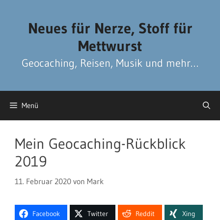
Zum
Zum
Inhalt
Inhalt
Neues für Nerze, Stoff für
springen
springen
Mettwurst
Geocaching, Reisen, Musik und mehr…
Menü
Mein Geocaching-Rückblick
2019
11. Februar 2020
von
Mark
Facebook
Twitter
Reddit
Xing