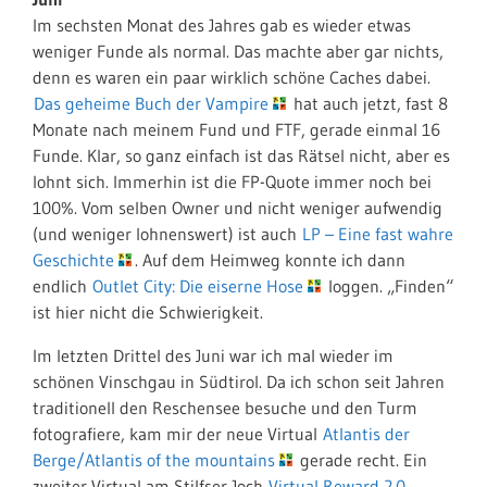
Im sechsten Monat des Jahres gab es wieder etwas
weniger Funde als normal. Das machte aber gar nichts,
denn es waren ein paar wirklich schöne Caches dabei.
Das geheime Buch der Vampire
hat auch jetzt, fast 8
Monate nach meinem Fund und FTF, gerade einmal 16
Funde. Klar, so ganz einfach ist das Rätsel nicht, aber es
lohnt sich. Immerhin ist die FP-Quote immer noch bei
100%. Vom selben Owner und nicht weniger aufwendig
(und weniger lohnenswert) ist auch
LP – Eine fast wahre
Geschichte
. Auf dem Heimweg konnte ich dann
endlich
Outlet City: Die eiserne Hose
loggen. „Finden“
ist hier nicht die Schwierigkeit.
Im letzten Drittel des Juni war ich mal wieder im
schönen Vinschgau in Südtirol. Da ich schon seit Jahren
traditionell den Reschensee besuche und den Turm
fotografiere, kam mir der neue Virtual
Atlantis der
Berge/Atlantis of the mountains
gerade recht. Ein
zweiter Virtual am Stilfser Joch
Virtual Reward 2.0