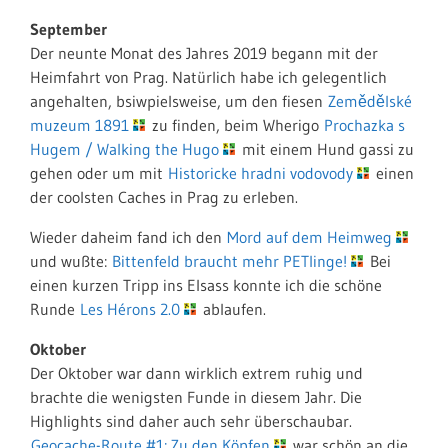
September
Der neunte Monat des Jahres 2019 begann mit der
Heimfahrt von Prag. Natürlich habe ich gelegentlich
angehalten, bsiwpielsweise, um den fiesen
Zemědělské
muzeum 1891
zu finden, beim Wherigo
Prochazka s
Hugem / Walking the Hugo
mit einem Hund gassi zu
gehen oder um mit
Historicke hradni vodovody
einen
der coolsten Caches in Prag zu erleben.
Wieder daheim fand ich den
Mord auf dem Heimweg
und wußte:
Bittenfeld braucht mehr PETlinge!
Bei
einen kurzen Tripp ins Elsass konnte ich die schöne
Runde
Les Hérons 2.0
ablaufen.
Oktober
Der Oktober war dann wirklich extrem ruhig und
brachte die wenigsten Funde in diesem Jahr. Die
Highlights sind daher auch sehr überschaubar.
Geocache-Route #1: Zu den Köpfen
war schön an die