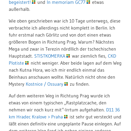
begeistert!
und
In memoriam GC77
etwas
außerhalb.
Wie oben geschrieben war ich 10 Tage unterwegs, diese
verbrachte ich allerdings nicht komplett in Berlin. Ich
fuhr erstmal nach Görlitz und von dort einen etwas
größeren Bogen in Richtung Prag. Warum? Nächstes
Mega und zwar in Terezin nördllich der tschechischen
Hauptstadt.
STISTKOMERKA
war ziemlich fies,
CKD
Plotiste
nicht weniger. Aber beide lagen auf dem Weg
nach Kutna Hora, wo ich mir endlich einmal das
Beinhaus anschauen wollte. Natürlich nicht ohne den
Mystery
Kostnice / Ossuary
zu finden.
Auf dem weiteren Weg in Richtung Prag wurde ich
etwas von einem typischen „Rastplatzcache, den
nehmen wir noch kurz mit“-Irrtum aufgehalten.
D11 36
km Hradec Kralove > Praha
ist sehr gut versteckt und
läßt einen definitiv eine ungeplante Pause einlegen. Auf
dem weiteren Weg fand ich neben einigen anderen