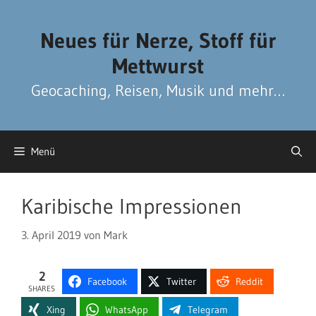
Zum
Zum
Inhalt
Inhalt
Neues für Nerze, Stoff für
springen
springen
Mettwurst
Geocaching, Reisen, Musik und mehr…
Menü
Karibische Impressionen
3. April 2019
von
Mark
2
Facebook
Twitter
Reddit
SHARES
Xing
WhatsApp
Telegram