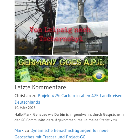
Letzte Kommentare
Christian
zu
Projekt 425: Cachen in allen 425 Landkreisen
Deutschlands
19. März 2026
Hallo Mark, Genauso wie Du bin ich irgendwann, durch Gespräche in
der GC-Community, darauf gekommen, mal in meine Statistik zu…
Mark
zu
Dynamische Benachrichtigungen für neue
Geocaches mit Traccar und Project-GC