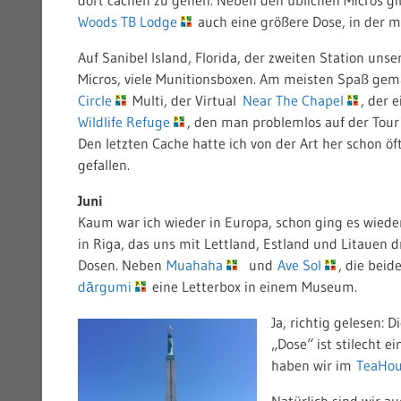
Woods TB Lodge
auch eine größere Dose, in der m
Auf Sanibel Island, Florida, der zweiten Station uns
Micros, viele Munitionsboxen. Am meisten Spaß gem
Circle
Multi, der Virtual
Near The Chapel
, der 
Wildlife Refuge
, den man problemlos auf der Tour
Den letzten Cache hatte ich von der Art her schon ö
gefallen.
Juni
Kaum war ich wieder in Europa, schon ging es wiede
in Riga, das uns mit Lettland, Estland und Litauen d
Dosen. Neben
Muahaha
und
Ave Sol
, die bei
dārgumi
eine Letterbox in einem Museum.
Ja, richtig gelesen: 
„Dose“ ist stilecht e
haben wir im
TeaHou
Natürlich sind wir a