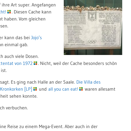
f ihre Art super. Angefangen
ht!
. Diesen Cache kann
bt haben. Vom gleichen
sen.
er kann das bei
Jojo’s
on einmal gab.
h auch viele Dosen.
ttentat von 1972
. Nicht, weil der Cache besonders schön
ist.
agt. Es ging nach Halle an der Saale.
Die Villa des
l Kronkorken [LP]
und
all you can eat!
waren allesamt
heit sehen konnte.
ch verbuchen.
eine Reise zu einem Mega-Event. Aber auch in der