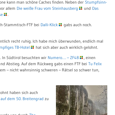
one kann man schöne Caches finden. Neben der
Stumpfsinn-
vor allem
Die weiße Frau vom Steinhausberg
und
Das
se
.
ch-Stammtisch-FTF bei
Dalli-Klick
gabs auch noch.
ntlich recht ruhig. Ich habe mich überwunden, endlich mal
mpfiges TB-Hotel
hat sich aber auch wirklich gelohnt.
 In Südtirol besuchten wir
Numero…. – ZF48
, einen
 und Abstieg. Auf dem Rückweg gabs einen FTF bei
Tu Felix
 dem – nicht wahnsinnig schweren – Rätsel so schwer tun,
lohnt haben sich auch
m
auf dem 50. Breitengrad
zu
wurde uns durch
The