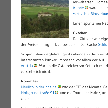
(erweiterten) Homez
Runde
waren das 
verfluchte Birdy-Hou
Einen spontanen Na
Oktober
Der Oktober war eige
den Weissenburgpark zu besuchen. Der Cache
Schlu
So ganz ohne wegfahren gehts aber dann doch nicht.
interessanten Bunker. Imposant, vor allem der Auf-
Austria
. Warum die Österreicher vor Ort sich mit
verstehe ich nicht.
November
Neulich in der Kneipe
war der FTF des Monats. Ge
Holzgrundstraße 91
und die Tour nach Mainz, u
cachen.
Ein verlängertes Wochenende rund um Luxemburg 