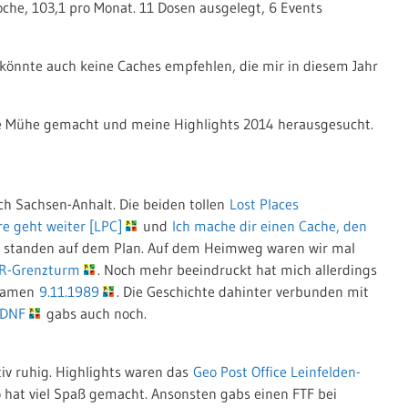
oche, 103,1 pro Monat. 11 Dosen ausgelegt, 6 Events
 könnte auch keine Caches empfehlen, die mir in diesem Jahr
die Mühe gemacht und meine Highlights 2014 herausgesucht.
ch Sachsen-Anhalt. Die beiden tollen
Lost Places
re geht weiter [LPC]
und
Ich mache dir einen Cache, den
standen auf dem Plan. Auf dem Heimweg waren wir mal
R-Grenzturm
. Noch mehr beeindruckt hat mich allerdings
 Namen
9.11.1989
. Die Geschichte dahinter verbunden mit
DNF
gabs auch noch.
tiv ruhig. Highlights waren das
Geo Post Office Leinfelden-
o hat viel Spaß gemacht. Ansonsten gabs einen FTF bei