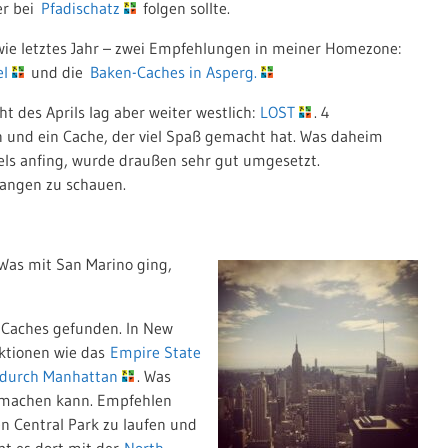
er bei
Pfadischatz
folgen sollte.
wie letztes Jahr – zwei Empfehlungen in meiner Homezone:
el
und die
Baken-Caches in Asperg.
ht des Aprils lag aber weiter westlich:
LOST
. 4
 und ein Cache, der viel Spaß gemacht hat. Was daheim
els anfing, wurde draußen sehr gut umgesetzt.
fangen zu schauen.
 Was mit San Marino ging,
e Caches gefunden. In New
aktionen wie das
Empire State
durch Manhattan
. Was
u machen kann. Empfehlen
n Central Park zu laufen und
bt es dort mit der
North