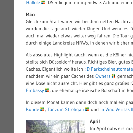
Hallole
. D5er liegen mir irgendwie. Ach und einen
März
Gleich zum Start waren wir bei dem netten Nachtc
wurden die Tage auch wieder länger. Und wenn es lä
auch mal wieder etwas weiter weg fahren. Die Tour 
durch einige Landkreise NRWs, in denen wir bisher n
Als absolutes Highlight (auch, wenn es die Kölner n
stellte sich Düsseldorf heraus. Richtiges Bier, gutes
Caches. Eigentlich wollte ich
: D Parkscheinautomat
nachdem wir ein paar Caches des
Owners
gemacht
eine Dose nicht ausreicht. Hier gibt es ganz große
Embassy
, die ehemalige irakische Botschaft in Bo
In diesem Monat kamen dann doch noch mal ein pa
Runde
,
Tor zum Strohgäu
und
In Vino Veritas II
April
Im April gabs erstma