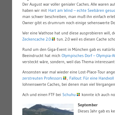
Der August war voller genialer Caches. Alle waren au
haben wir mit
Hart am Wind – echte Seebären gesuc
man schwer beschreiben, man muß ihn einfach erle
Owner gibt es drumrum noch einige sehenswerte Do
Wer eine Wathose hat und diese ausprobieren will, d
Zeckencache 2.0
tun. 2.0 weil es diesen Cache sch
Rund um den Giga-Event in München gab es natürlic
Beeindruckt hat mich
Olympisches Dorf – Olympia-A
versteckt wäre, sondern, weil das Thema interessant 
Ansonsten war mal wieder eine Lost-Place-Tour anges
zerstreuten Professors
,
Fallout: Für eine Handvol
lohnenswerte Caches, bei denen man viel Vergangen
Ach und einen FTF bei
Schuhu
konnte ich auch no
September
Dieses Jahr gab es k