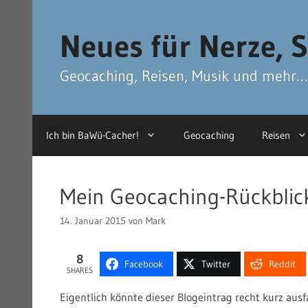
Zum
Zum
Inhalt
Inhalt
Neues für Nerze, S
springen
springen
Geocaching, Reisen, Musik und mehr…
Ich bin BaWü-Cacher!
Geocaching
Reisen
Mein Geocaching-Rückblic
14. Januar 2015
von
Mark
8
Facebook
Twitter
Reddit
SHARES
Eigentlich könnte dieser Blogeintrag recht kurz au