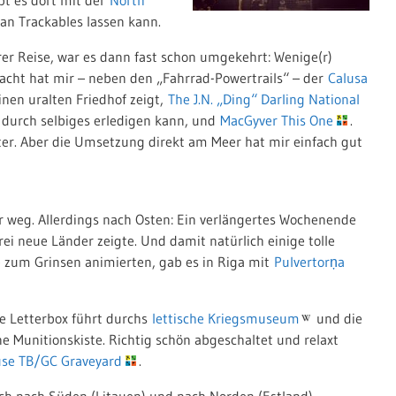
an Trackables lassen kann.
erer Reise, war es dann fast schon umgekehrt: Wenige(r)
acht hat mir – neben den „Fahrrad-Powertrails“ – der
Calusa
einen uralten Friedhof zeigt,
The J.N. „Ding“ Darling National
 durch selbiges erledigen kann, und
MacGyver This One
.
fter. Aber die Umsetzung direkt am Meer hat mir einfach gut
r weg. Allerdings nach Osten: Ein verlängertes Wochenende
rei neue Länder zeigte. Und damit natürlich einige tolle
de zum Grinsen animierten, gab es in Riga mit
Pulvertorņa
Die Letterbox führt durchs
lettische Kriegsmuseum
und die
ine Munitionskiste. Richtig schön abgeschaltet und relaxt
se TB/GC Graveyard
.
uch nach Süden (Litauen) und nach Norden (Estland)