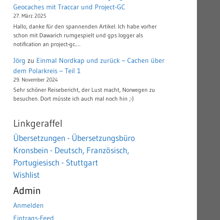
Geocaches mit Traccar und Project-GC
27. März 2025
Hallo, danke für den spannenden Artikel. Ich habe vorher
schon mit Dawarich rumgespielt und gps logger als
notification an project-gc.…
Jörg
zu
Einmal Nordkap und zurück – Cachen über
dem Polarkreis – Teil 1
29. November 2024
Sehr schöner Reisebericht, der Lust macht, Norwegen zu
besuchen. Dort müsste ich auch mal noch hin ;-)
Linkgeraffel
Übersetzungen - Übersetzungsbüro
Kronsbein - Deutsch, Französisch,
Portugiesisch - Stuttgart
Wishlist
Admin
Anmelden
Eintrags-Feed