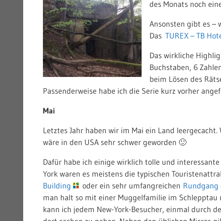
des Monats noch ein
Ansonsten gibt es – 
Das
TUREX – TB Hot
Das wirkliche Highlig
Buchstaben, 6 Zahlen
beim Lösen des Räts
Passenderweise habe ich die Serie kurz vorher ange
Mai
Letztes Jahr haben wir im Mai ein Land leergecacht.
wäre in den USA sehr schwer geworden 🙂
Dafür habe ich einige wirklich tolle und interessant
York waren es meistens die typischen Touristenattr
Building
oder ein sehr umfangreichen
Rundgang 
man halt so mit einer Muggelfamilie im Schleppta
kann ich jedem New-York-Besucher, einmal durch de
dort cachen zu gehen. Neben den üblichen Micros gi