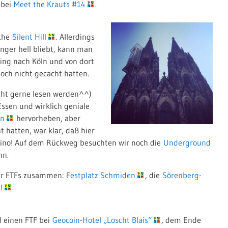
 bei
Meet the Krauts #14
.
ache
Silent Hill
. Allerdings
nger hell bliebt, kann man
ging nach Köln und von dort
och nicht gecacht hatten.
icht gerne lesen werden^^)
 Essen und wirklich geniale
en
hervorheben, aber
 hatten, war klar, daß hier
s Kino! Auf dem Rückweg besuchten wir noch die
Underground
nn.
ar FTFs zusammen:
Festplatz Schmiden
, die
Sörenberg-
I
.
l einen FTF bei
Geocoin-Hotel „Loscht Blais“
, dem Ende