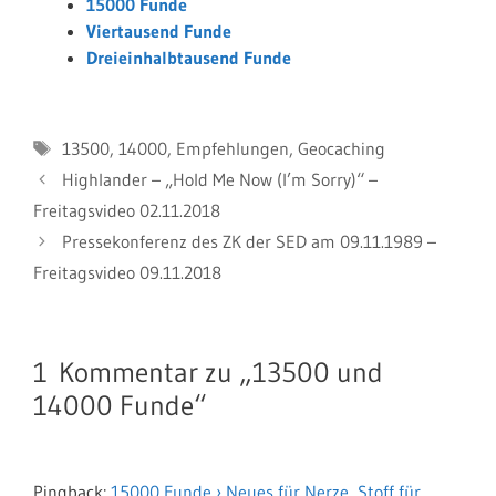
15000 Funde
Viertausend Funde
Dreieinhalbtausend Funde
Schlagwörter
13500
,
14000
,
Empfehlungen
,
Geocaching
Highlander – „Hold Me Now (I’m Sorry)“ –
Freitagsvideo 02.11.2018
Pressekonferenz des ZK der SED am 09.11.1989 –
Freitagsvideo 09.11.2018
1 Kommentar zu „13500 und
14000 Funde“
Pingback:
15000 Funde › Neues für Nerze, Stoff für