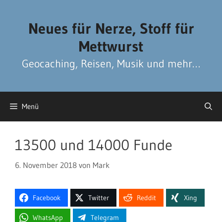
Zum
Zum
Inhalt
Inhalt
Neues für Nerze, Stoff für
springen
springen
Mettwurst
Geocaching, Reisen, Musik und mehr…
Menü
13500 und 14000 Funde
6. November 2018
von
Mark
Facebook
Twitter
Reddit
Xing
WhatsApp
Telegram