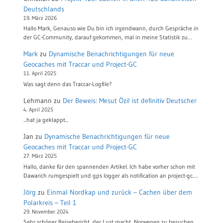
Deutschlands
19. März 2026
Hallo Mark, Genauso wie Du bin ich irgendwann, durch Gespräche in
der GC-Community, darauf gekommen, mal in meine Statistik zu…
Mark
zu
Dynamische Benachrichtigungen für neue
Geocaches mit Traccar und Project-GC
11. April 2025
Was sagt denn das Traccar-Logfile?
Lehmann
zu
Der Beweis: Mesut Özil ist definitiv Deutscher
4. April 2025
...hat ja geklappt...
Jan
zu
Dynamische Benachrichtigungen für neue
Geocaches mit Traccar und Project-GC
27. März 2025
Hallo, danke für den spannenden Artikel. Ich habe vorher schon mit
Dawarich rumgespielt und gps logger als notification an project-gc.…
Jörg
zu
Einmal Nordkap und zurück – Cachen über dem
Polarkreis – Teil 1
29. November 2024
Sehr schöner Reisebericht, der Lust macht, Norwegen zu besuchen.