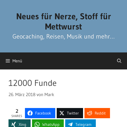
Zum
Zum
Inhalt
Inhalt
Neues für Nerze, Stoff für
springen
springen
Mettwurst
Geocaching, Reisen, Musik und mehr…
Menü
12000 Funde
26. März 2018
von
Mark
2
Facebook
Twitter
Reddit
SHARES
Xing
WhatsApp
Telegram