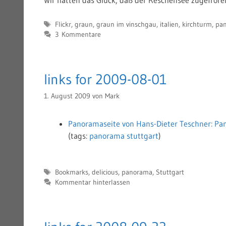
Schlagwörter
Flickr
,
graun
,
graun im vinschgau
,
italien
,
kirchturm
,
pa
3 Kommentare
links for 2009-08-01
1. August 2009
von
Mark
Panoramaseite von Hans-Dieter Teschner: Pa
(tags:
panorama
stuttgart
)
Schlagwörter
Bookmarks
,
delicious
,
panorama
,
Stuttgart
Kommentar hinterlassen