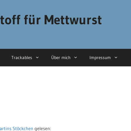
toff für Mettwurst
Trackables
Über mich
Impressum
artins Stöckchen
gelesen: