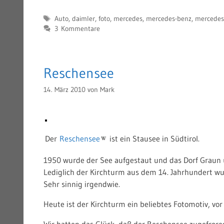
Schlagwörter
Auto
,
daimler
,
foto
,
mercedes
,
mercedes-benz
,
mercede
3 Kommentare
Reschensee
14. März 2010
von
Mark
Der
Reschensee
ist ein Stausee in Südtirol.
1950 wurde der See aufgestaut und das Dorf Graun 
Lediglich der Kirchturm aus dem 14. Jahrhundert w
Sehr sinnig irgendwie.
Heute ist der Kirchturm ein beliebtes Fotomotiv, v
Wir hatten das Glück, daß der Reschensee zugefror