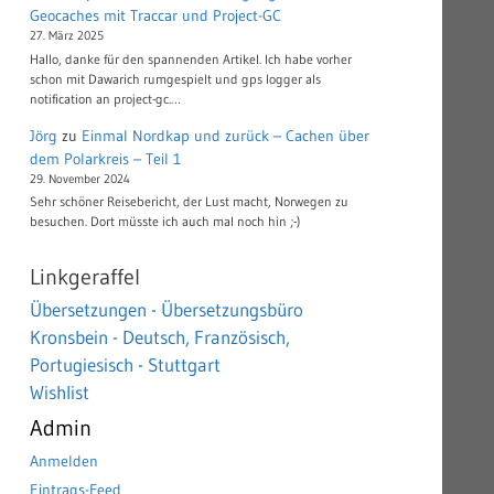
Geocaches mit Traccar und Project-GC
27. März 2025
Hallo, danke für den spannenden Artikel. Ich habe vorher
schon mit Dawarich rumgespielt und gps logger als
notification an project-gc.…
Jörg
zu
Einmal Nordkap und zurück – Cachen über
dem Polarkreis – Teil 1
29. November 2024
Sehr schöner Reisebericht, der Lust macht, Norwegen zu
besuchen. Dort müsste ich auch mal noch hin ;-)
Linkgeraffel
Übersetzungen - Übersetzungsbüro
Kronsbein - Deutsch, Französisch,
Portugiesisch - Stuttgart
Wishlist
Admin
Anmelden
Eintrags-Feed