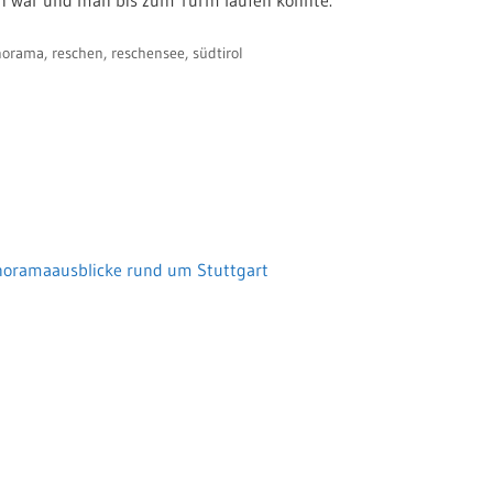
norama
,
reschen
,
reschensee
,
südtirol
noramaausblicke rund um Stuttgart