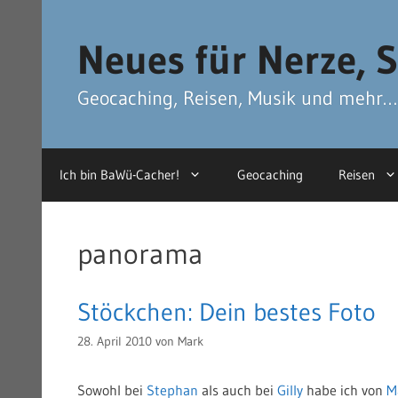
Zum
Zum
Inhalt
Inhalt
Neues für Nerze, S
springen
springen
Geocaching, Reisen, Musik und mehr…
Ich bin BaWü-Cacher!
Geocaching
Reisen
panorama
Stöckchen: Dein bestes Foto
28. April 2010
von
Mark
Sowohl bei
Stephan
als auch bei
Gilly
habe ich von
M