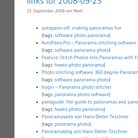
links for 2008-09-23
23. September 2008
von
Mark
autopano-sift: making panoramas fun
(tags:
software
photo
panorama
)
AutoPano Pro – Panorama stitching software 
(tags:
software
panorama
photo
)
Feature: Stitch Photos Into Panoramas with F
(tags:
howto
photo
panorama
)
Photo stitching software 360 degree Panora
(tags:
software
panorama
photo
)
hugin – Panorama photo stitcher
(tags:
panorama
photo
software
)
panoguide: the guide to panoramas and pan
(tags:
howto
photo
panorama
)
Panoramaseite von Hans-Dieter Teschner
(tags:
panorama
photo
)
Panoramablog von Hans-Dieter Teschner