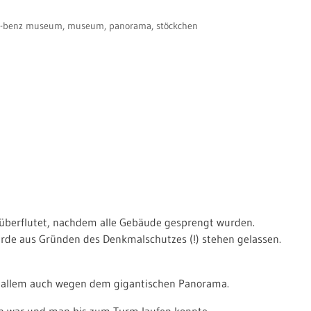
s-benz museum
,
museum
,
panorama
,
stöckchen
überflutet, nachdem alle Gebäude gesprengt wurden.
urde aus Gründen des Denkmalschutzes (!) stehen gelassen.
or allem auch wegen dem gigantischen Panorama.
en war und man bis zum Turm laufen konnte.