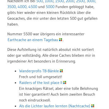
Nachdem ich bei
500
,
1000
,
1500
,
2000
,
2500
,
3000,
3500,
4000,
4500
und
5000
Funden gebloggt habe,
gibts hier wieder einen kleinen Rückblick über die
Geocaches, die mir unter den letzten 500 gut gefallen
haben.
Nummer 5500 war übrigens ein interessanter
Earthcache an einem Tagebau
.
Diese Aufstellung ist natürlich absolut nicht sortiert
oder gar vollständig. Alle diese Caches blieben mir in
irgendeiner Art besonders in Erinnerung.
Wanderprofis TB-Bänkle
Frech und toll umgesetzt!
Raiders of the lost place II
Ein knackiges Rätsel, aber eine tolle Belohnung
ist hier garantiert! Auch beim zweiten Besuch
noch eindrucksvoll.
Als die Lichter laufen lernten (Nachtcache)