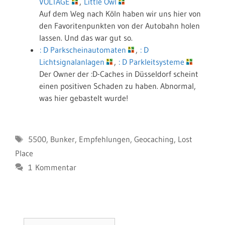
VOLTAGE
,
Little Owl
Auf dem Weg nach Köln haben wir uns hier von
den Favoritenpunkten von der Autobahn holen
lassen. Und das war gut so.
: D Parkscheinautomaten
,
: D
Lichtsignalanlagen
,
: D Parkleitsysteme
Der Owner der :D-Caches in Düsseldorf scheint
einen positiven Schaden zu haben. Abnormal,
was hier gebastelt wurde!
Schlagwörter
5500
,
Bunker
,
Empfehlungen
,
Geocaching
,
Lost
Place
1 Kommentar
Suchen