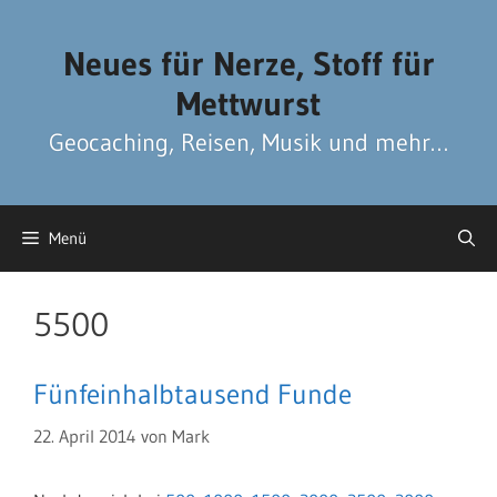
Zum
Zum
Inhalt
Inhalt
Neues für Nerze, Stoff für
springen
springen
Mettwurst
Geocaching, Reisen, Musik und mehr…
Menü
5500
Fünfeinhalbtausend Funde
22. April 2014
von
Mark