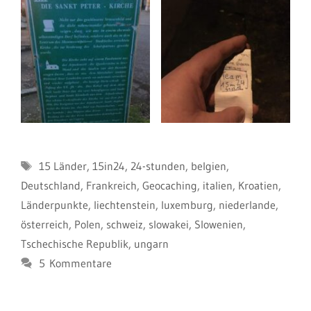
Schlagwörter
15 Länder
,
15in24
,
24-stunden
,
belgien
,
Deutschland
,
Frankreich
,
Geocaching
,
italien
,
Kroatien
,
Länderpunkte
,
liechtenstein
,
luxemburg
,
niederlande
,
österreich
,
Polen
,
schweiz
,
slowakei
,
Slowenien
,
Tschechische Republik
,
ungarn
5 Kommentare