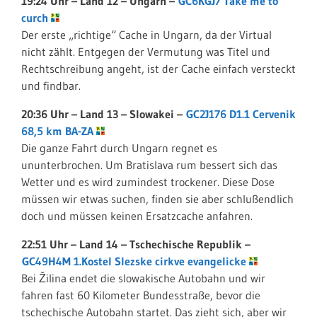
19:24 Uhr – Land 12 – Ungarn –
GC6KGJ7 Take me to
curch
Der erste „richtige“ Cache in Ungarn, da der Virtual
nicht zählt. Entgegen der Vermutung was Titel und
Rechtschreibung angeht, ist der Cache einfach versteckt
und findbar.
20:36 Uhr – Land 13 – Slowakei –
GC2J176 D1.1 Cervenik
68,5 km BA-ZA
Die ganze Fahrt durch Ungarn regnet es
ununterbrochen. Um Bratislava rum bessert sich das
Wetter und es wird zumindest trockener. Diese Dose
müssen wir etwas suchen, finden sie aber schlußendlich
doch und müssen keinen Ersatzcache anfahren.
22:51 Uhr – Land 14 – Tschechische Republik –
GC49H4M 1.Kostel Slezske cirkve evangelicke
Bei Žilina endet die slowakische Autobahn und wir
fahren fast 60 Kilometer Bundesstraße, bevor die
tschechische Autobahn startet. Das zieht sich, aber wir