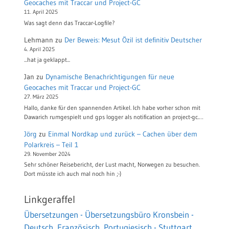
Geocaches mit Traccar und Project-GC
11. April 2025
Was sagt denn das Traccar-Logfile?
Lehmann
zu
Der Beweis: Mesut Özil ist definitiv Deutscher
4. April 2025
...hat ja geklappt...
Jan
zu
Dynamische Benachrichtigungen für neue
Geocaches mit Traccar und Project-GC
27. März 2025
Hallo, danke für den spannenden Artikel. Ich habe vorher schon mit
Dawarich rumgespielt und gps logger als notification an project-gc.…
Jörg
zu
Einmal Nordkap und zurück – Cachen über dem
Polarkreis – Teil 1
29. November 2024
Sehr schöner Reisebericht, der Lust macht, Norwegen zu besuchen.
Dort müsste ich auch mal noch hin ;-)
Linkgeraffel
Übersetzungen - Übersetzungsbüro Kronsbein -
Deutsch, Französisch, Portugiesisch - Stuttgart