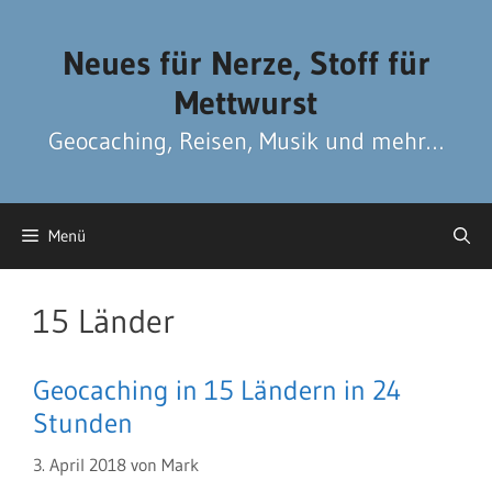
Zum
Zum
Inhalt
Inhalt
Neues für Nerze, Stoff für
springen
springen
Mettwurst
Geocaching, Reisen, Musik und mehr…
Menü
15 Länder
Geocaching in 15 Ländern in 24
Stunden
3. April 2018
von
Mark