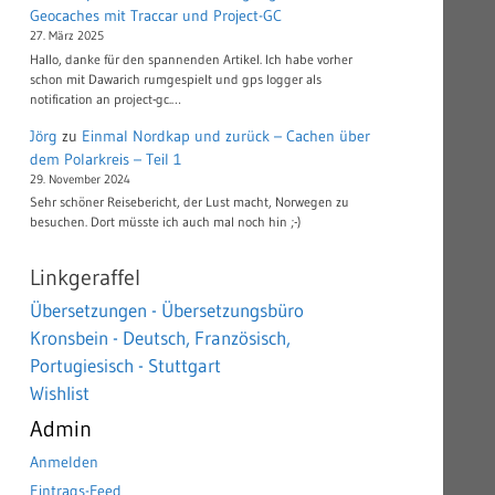
Geocaches mit Traccar und Project-GC
27. März 2025
Hallo, danke für den spannenden Artikel. Ich habe vorher
schon mit Dawarich rumgespielt und gps logger als
notification an project-gc.…
Jörg
zu
Einmal Nordkap und zurück – Cachen über
dem Polarkreis – Teil 1
29. November 2024
Sehr schöner Reisebericht, der Lust macht, Norwegen zu
besuchen. Dort müsste ich auch mal noch hin ;-)
Linkgeraffel
Übersetzungen - Übersetzungsbüro
Kronsbein - Deutsch, Französisch,
Portugiesisch - Stuttgart
Wishlist
Admin
Anmelden
Eintrags-Feed