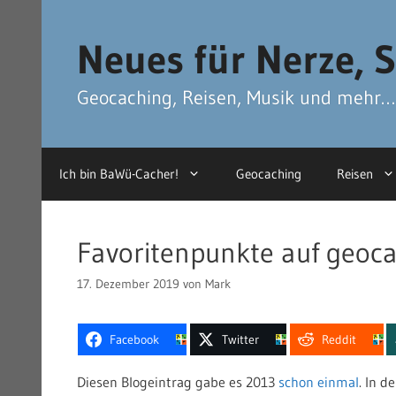
Zum
Zum
Inhalt
Inhalt
Neues für Nerze, S
springen
springen
Geocaching, Reisen, Musik und mehr…
Ich bin BaWü-Cacher!
Geocaching
Reisen
Favoritenpunkte auf geoc
17. Dezember 2019
von
Mark
Facebook
Twitter
Reddit
Diesen Blogeintrag gabe es 2013
schon einmal
. In d