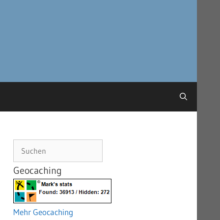
Suchen
Geocaching
Mehr Geocaching