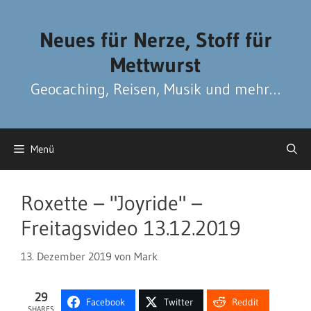
Zum
Zum
Inhalt
Inhalt
Neues für Nerze, Stoff für
springen
springen
Mettwurst
Geocaching, Reisen, Musik und mehr…
Menü
Roxette – "Joyride" –
Freitagsvideo 13.12.2019
13. Dezember 2019
von
Mark
29
Facebook
Twitter
Reddit
SHARES