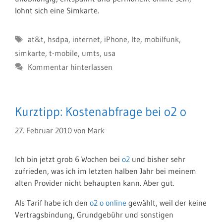
lohnt sich eine Simkarte.
Schlagwörter
at&t
,
hsdpa
,
internet
,
iPhone
,
lte
,
mobilfunk
,
simkarte
,
t-mobile
,
umts
,
usa
Kommentar hinterlassen
Kurztipp: Kostenabfrage bei o2 o
27. Februar 2010
von
Mark
Ich bin jetzt grob 6 Wochen bei
o2
und bisher sehr
zufrieden, was ich im letzten halben Jahr bei meinem
alten Provider nicht behaupten kann. Aber gut.
Als Tarif habe ich den
o2 o online
gewählt, weil der keine
Vertragsbindung, Grundgebühr und sonstigen