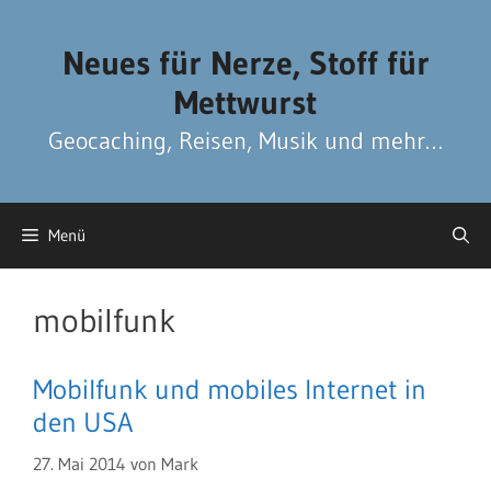
Zum
Zum
Inhalt
Inhalt
Neues für Nerze, Stoff für
springen
springen
Mettwurst
Geocaching, Reisen, Musik und mehr…
Menü
mobilfunk
Mobilfunk und mobiles Internet in
den USA
27. Mai 2014
von
Mark