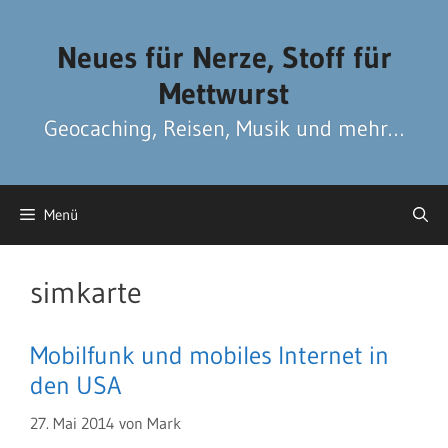
Zum
Zum
Inhalt
Inhalt
Neues für Nerze, Stoff für
springen
springen
Mettwurst
Geocaching, Reisen, Musik und mehr…
Menü
simkarte
Mobilfunk und mobiles Internet in
den USA
27. Mai 2014
von
Mark