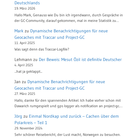
Deutschlands
19. März 2026
Hallo Mark, Genauso wie Du bin ich irgendwann, durch Gespräche in
der GC-Community, darauf gekommen, mal in meine Statistik zu…
Mark
zu
Dynamische Benachrichtigungen für neue
Geocaches mit Traccar und Project-GC
11. April 2025
Was sagt denn das Traccar-Logfile?
Lehmann
zu
Der Beweis: Mesut Özil ist definitiv Deutscher
4. April 2025
...hat ja geklappt...
Jan
zu
Dynamische Benachrichtigungen für neue
Geocaches mit Traccar und Project-GC
27. März 2025
Hallo, danke für den spannenden Artikel. Ich habe vorher schon mit
Dawarich rumgespielt und gps logger als notification an project-gc.…
Jörg
zu
Einmal Nordkap und zurück – Cachen über dem
Polarkreis – Teil 1
29. November 2024
Sehr schöner Reisebericht, der Lust macht, Norwegen zu besuchen.