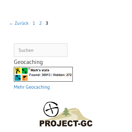
Seite
Seite
Seite
←
Zurück
1
2
3
Suchen
Geocaching
Mehr Geocaching