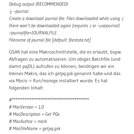
Debug output (RECOMMENDED)
-j, –journal
Create a download journal file. Files downloaded while using -j
there won’t be downloaded again (requires -j or –usejournal)
–journalfile=JOURNALFILE
Filename of journal file [default: filestate.txt]
GSAK hat eine Makroschnittstelle, die es erlaubt, bspw.
Abfragen zu automatisieren. Um obiges Batchfile (und
damit pqDL) aufrufen zu können, benötigen wir ein
kleines Makro, das ich
getpq.gsk
genannt habe und das
via
Macro -> Run/manage
installiert wurde. Es hat
folgenden Inhalt:
#*******************************************
# MacVersion = 1.0
# MacDescription = Get PQs
# MacAuthor = mark
# MacFileName = getpq.gsk