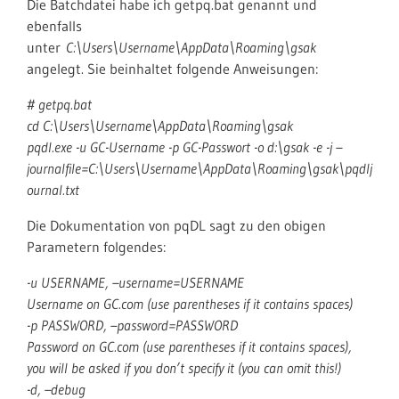
Die Batchdatei habe ich getpq.bat genannt und
ebenfalls
unter
C:\Users\Username\AppData\Roaming\gsak
angelegt. Sie beinhaltet folgende Anweisungen:
# getpq.bat
cd C:\Users\Username\AppData\Roaming\gsak
pqdl.exe -u GC-Username -p GC-Passwort -o d:\gsak -e -j –
journalfile=C:\Users\Username\AppData\Roaming\gsak\pqdlj
ournal.txt
Die Dokumentation von pqDL sagt zu den obigen
Parametern folgendes:
-u USERNAME, –username=USERNAME
Username on GC.com (use parentheses if it contains spaces)
-p PASSWORD, –password=PASSWORD
Password on GC.com (use parentheses if it contains spaces),
you will be asked if you don’t specify it (you can omit this!)
-d, –debug