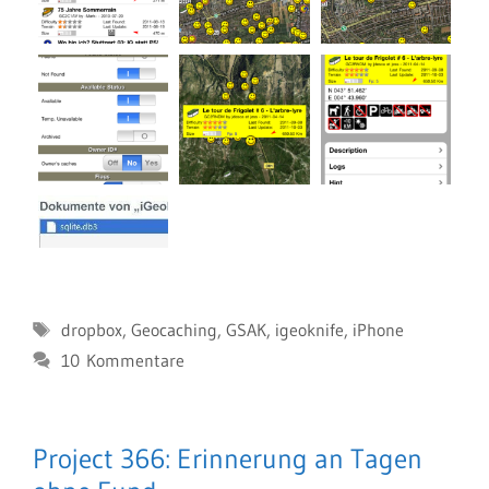
Schlagwörter
dropbox
,
Geocaching
,
GSAK
,
igeoknife
,
iPhone
10 Kommentare
Project 366: Erinnerung an Tagen