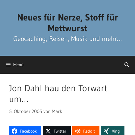
Zum
Zum
Inhalt
Inhalt
Neues für Nerze, Stoff für
springen
springen
Mettwurst
Geocaching, Reisen, Musik und mehr…
Menü
Jon Dahl hau den Torwart
um…
5. Oktober 2005
von
Mark
Facebook
Twitter
Reddit
Xing