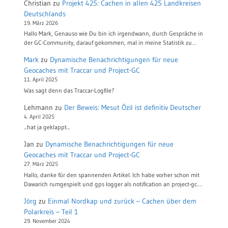
Christian
zu
Projekt 425: Cachen in allen 425 Landkreisen
Deutschlands
19. März 2026
Hallo Mark, Genauso wie Du bin ich irgendwann, durch Gespräche in
der GC-Community, darauf gekommen, mal in meine Statistik zu…
Mark
zu
Dynamische Benachrichtigungen für neue
Geocaches mit Traccar und Project-GC
11. April 2025
Was sagt denn das Traccar-Logfile?
Lehmann
zu
Der Beweis: Mesut Özil ist definitiv Deutscher
4. April 2025
...hat ja geklappt...
Jan
zu
Dynamische Benachrichtigungen für neue
Geocaches mit Traccar und Project-GC
27. März 2025
Hallo, danke für den spannenden Artikel. Ich habe vorher schon mit
Dawarich rumgespielt und gps logger als notification an project-gc.…
Jörg
zu
Einmal Nordkap und zurück – Cachen über dem
Polarkreis – Teil 1
29. November 2024