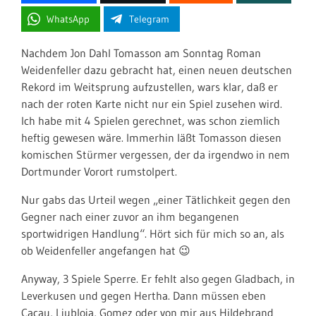
WhatsApp
Telegram
Nachdem Jon Dahl Tomasson am Sonntag Roman
Weidenfeller dazu gebracht hat, einen neuen deutschen
Rekord im Weitsprung aufzustellen, wars klar, daß er
nach der roten Karte nicht nur ein Spiel zusehen wird.
Ich habe mit 4 Spielen gerechnet, was schon ziemlich
heftig gewesen wäre. Immerhin läßt Tomasson diesen
komischen Stürmer vergessen, der da irgendwo in nem
Dortmunder Vorort rumstolpert.
Nur gabs das Urteil wegen „einer Tätlichkeit gegen den
Gegner nach einer zuvor an ihm begangenen
sportwidrigen Handlung“. Hört sich für mich so an, als
ob Weidenfeller angefangen hat 😉
Anyway, 3 Spiele Sperre. Er fehlt also gegen Gladbach, in
Leverkusen und gegen Hertha. Dann müssen eben
Cacau, Ljubloja, Gomez oder von mir aus Hildebrand