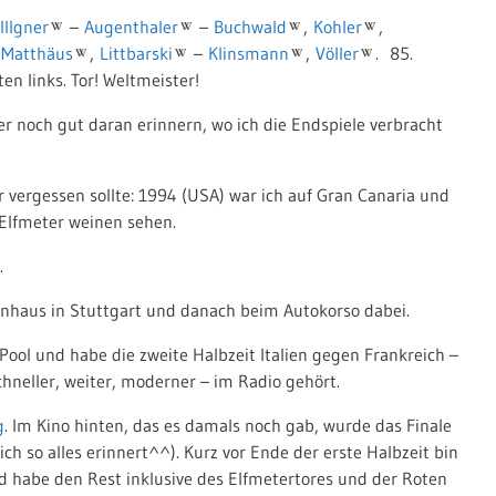
Illgner
–
Augenthaler
–
Buchwald
,
Kohler
,
Matthäus
,
Littbarski
–
Klinsmann
,
Völler
. 85.
en links. Tor! Weltmeister!
er noch gut daran erinnern, wo ich die Endspiele verbracht
 vergessen sollte: 1994 (USA) war ich auf Gran Canaria und
Elfmeter weinen sehen.
.
enhaus in Stuttgart und danach beim Autokorso dabei.
ool und habe die zweite Halbzeit Italien gegen Frankreich –
neller, weiter, moderner – im Radio gehört.
g
. Im Kino hinten, das es damals noch gab, wurde das Finale
ch so alles erinnert^^). Kurz vor Ende der erste Halbzeit bin
 habe den Rest inklusive des Elfmetertores und der Roten