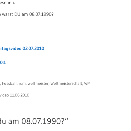
esehen.
o warst DU am 08.07.1990?
eitagsvideo 02.07.2010
0:1
,
Fussball
,
rom
,
weltmeister
,
Weltmeisterschaft
,
WM
video 11.06.2010
du am 08.07.1990?“