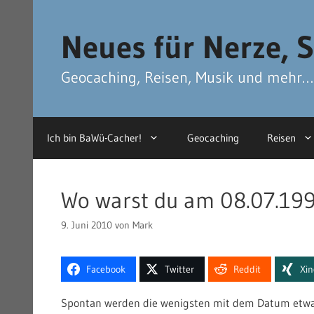
Zum
Zum
Inhalt
Inhalt
Neues für Nerze, S
springen
springen
Geocaching, Reisen, Musik und mehr…
Ich bin BaWü-Cacher!
Geocaching
Reisen
Wo warst du am 08.07.19
9. Juni 2010
von
Mark
Facebook
Twitter
Reddit
Xi
Spontan werden die wenigsten mit dem Datum etwas 