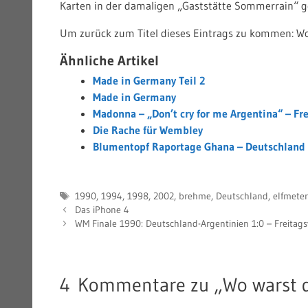
Karten in der damaligen „Gaststätte Sommerrain“ g
Um zurück zum Titel dieses Eintrags zu kommen: W
Ähnliche Artikel
Made in Germany Teil 2
Made in Germany
Madonna – „Don’t cry for me Argentina“ – Fr
Die Rache für Wembley
Blumentopf Raportage Ghana – Deutschland 
Schlagwörter
1990
,
1994
,
1998
,
2002
,
brehme
,
Deutschland
,
elfmeter
Das iPhone 4
WM Finale 1990: Deutschland-Argentinien 1:0 – Freitags
4 Kommentare zu „Wo warst 