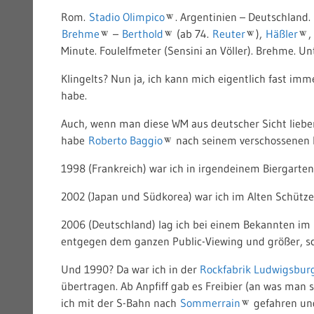
Rom.
Stadio Olimpico
. Argentinien – Deutschland.
Brehme
–
Berthold
(ab 74.
Reuter
),
Häßler
,
Minute. Foulelfmeter (Sensini an Völler). Brehme. Unt
Klingelts? Nun ja, ich kann mich eigentlich fast imm
habe.
Auch, wenn man diese WM aus deutscher Sicht lieber
habe
Roberto Baggio
nach seinem verschossenen 
1998 (Frankreich) war ich in irgendeinem Biergarten
2002 (Japan und Südkorea) war ich im Alten Schütz
2006 (Deutschland) lag ich bei einem Bekannten im P
entgegen dem ganzen Public-Viewing und größer, sch
Und 1990? Da war ich in der
Rockfabrik Ludwigsbur
übertragen. Ab Anpfiff gab es Freibier (an was man si
ich mit der S-Bahn nach
Sommerrain
gefahren und